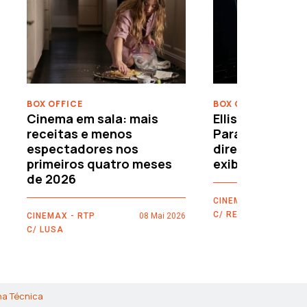
›
BOX OFFICE
BOX OFFICE
Cinema em sala: mais
Ellison leva o c
receitas e menos
Paramount–War
espectadores nos
directamente 
primeiros quatro meses
exibidores
de 2026
CINEMAX - RTP
C/ REUTERS
CINEMAX - RTP
08 Mai 2026
C/ LUSA
ha Técnica