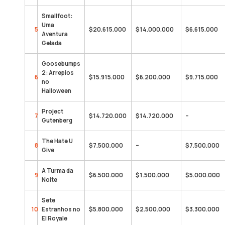
Smallfoot:
Uma
5
$20.615.000
$14.000.000
$6.615.000
Aventura
Gelada
Goosebumps
2: Arrepios
6
$15.915.000
$6.200.000
$9.715.000
no
Halloween
Project
7
$14.720.000
$14.720.000
–
Gutenberg
The Hate U
8
$7.500.000
–
$7.500.000
Give
A Turma da
9
$6.500.000
$1.500.000
$5.000.000
Noite
Sete
10
Estranhos no
$5.800.000
$2.500.000
$3.300.000
El Royale