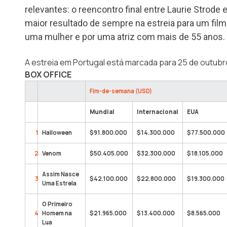
relevantes: o reencontro final entre Laurie Strode
maior resultado de sempre na estreia para um film
uma mulher e por uma atriz com mais de 55 anos.
A estreia em Portugal está marcada para 25 de outubr
BOX OFFICE
Fim-de-semana (USD)
Mundial
Internacional
EUA
1
Halloween
$91.800.000
$14.300.000
$77.500.000
2
Venom
$50.405.000
$32.300.000
$18.105.000
Assim Nasce
3
$42.100.000
$22.800.000
$19.300.000
Uma Estrela
O Primeiro
4
Homem na
$21.965.000
$13.400.000
$8.565.000
Lua