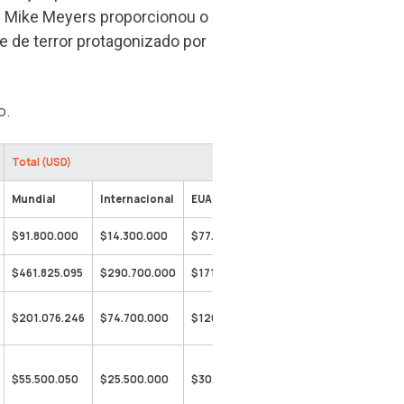
 e Mike Meyers proporcionou o
e de terror protagonizado por
o.
Total (USD)
Mundial
Internacional
EUA
$91.800.000
$14.300.000
$77.500.000
$461.825.095
$290.700.000
$171.125.095
$201.076.246
$74.700.000
$126.376.246
$55.500.050
$25.500.000
$30.000.050