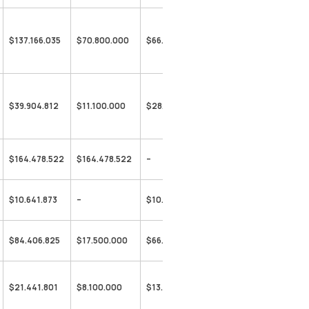
$137.166.035
$70.800.000
$66.366.035
$39.904.812
$11.100.000
$28.804.812
$164.478.522
$164.478.522
–
$10.641.873
–
$10.641.873
$84.406.825
$17.500.000
$66.906.825
$21.441.801
$8.100.000
$13.341.801