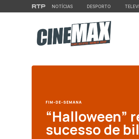
Saltar para o conteúdo principal
NOTÍCIAS
DESPORTO
TELEV
FIM-DE-SEMANA
“Halloween” 
sucesso de bi