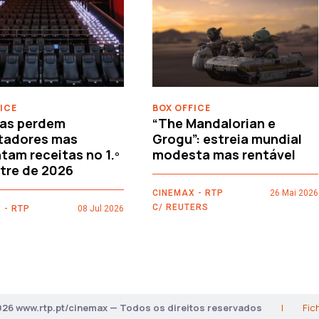
ICE
BOX OFFICE
as perdem
“The Mandalorian e
tadores mas
Grogu”: estreia mundial
am receitas no 1.º
modesta mas rentável
tre de 2026
CINEMAX - RTP
26 Mai 2026
C/ REUTERS
 - RTP
08 Jul 2026
026 www.rtp.pt/cinemax — Todos os direitos reservados
|
Fic