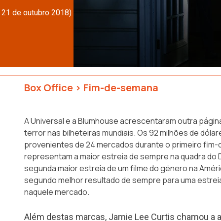
 21 de outubro 2018)
Box Office
>
Fim-de-semana
A Universal e a Blumhouse acrescentaram outra página
terror nas bilheteiras mundiais. Os 92 milhões de dólar
provenientes de 24 mercados durante o primeiro fim-
representam a maior estreia de sempre na quadra do D
segunda maior estreia de um filme do género na Améri
segundo melhor resultado de sempre para uma estrei
naquele mercado.
Além destas marcas, Jamie Lee Curtis chamou a a