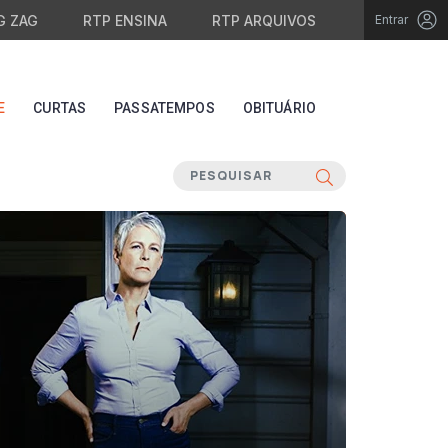
G ZAG
RTP ENSINA
RTP ARQUIVOS
Entrar
E
CURTAS
PASSATEMPOS
OBITUÁRIO