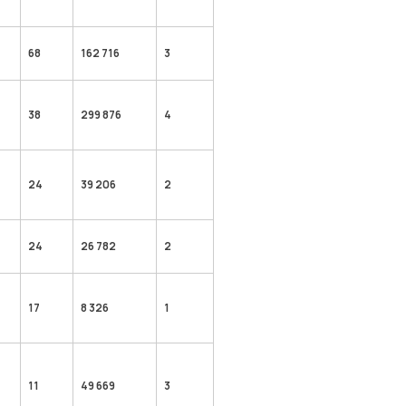
68
162 716
3
38
299 876
4
24
39 206
2
24
26 782
2
17
8 326
1
11
49 669
3