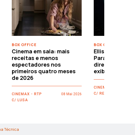
›
BOX OFFICE
BOX OFFICE
Cinema em sala: mais
Ellison leva o c
receitas e menos
Paramount–War
espectadores nos
directamente 
primeiros quatro meses
exibidores
de 2026
CINEMAX - RTP
C/ REUTERS
CINEMAX - RTP
08 Mai 2026
C/ LUSA
ha Técnica