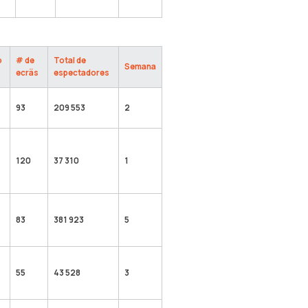
o
# de
Total de
Semana
ecrãs
espectadores
93
209 553
2
120
37 310
1
83
381 923
5
55
43 528
3