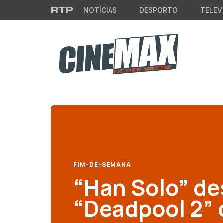
Saltar para o conteúdo principal
NOTÍCIAS
DESPORTO
TELEV
FIM-DE-SEMANA
“Han Solo” de
“Deadpool 2” 