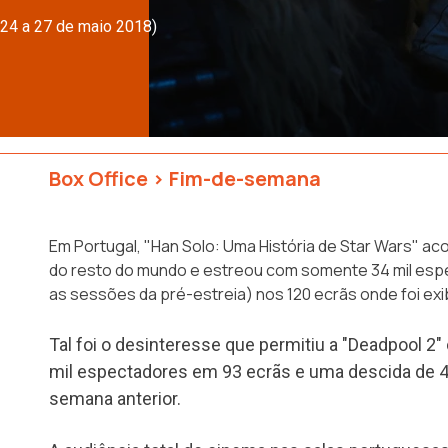
(24 a 27 de maio 2018)
Box Office
>
Fim-de-semana
Em Portugal, "Han Solo: Uma História de Star Wars" a
do resto do mundo e estreou com somente 34 mil esp
as sessões da pré-estreia) nos 120 ecrãs onde foi exi
Tal foi o desinteresse que permitiu a "Deadpool 2"
mil espectadores em 93 ecrãs e uma descida de 4
semana anterior.