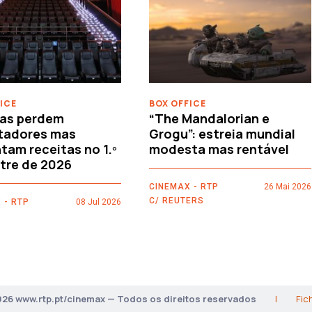
ICE
BOX OFFICE
as perdem
“The Mandalorian e
tadores mas
Grogu”: estreia mundial
am receitas no 1.º
modesta mas rentável
tre de 2026
CINEMAX - RTP
26 Mai 2026
C/ REUTERS
 - RTP
08 Jul 2026
026 www.rtp.pt/cinemax — Todos os direitos reservados
|
Fic