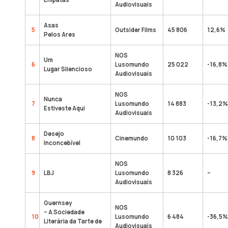
Audiovisuais
Asas
5
Outsider Films
45 806
12,6%
Pelos Ares
NOS
Um
6
Lusomundo
25 022
-16,8%
Lugar Silencioso
Audiovisuais
NOS
Nunca
7
Lusomundo
14 883
-13,2%
Estiveste Aqui
Audiovisuais
Desejo
8
Cinemundo
10 103
-16,7%
Inconcebível
NOS
9
LBJ
Lusomundo
8 326
–
Audiovisuais
Guernsey
NOS
– A Sociedade
10
Lusomundo
6 484
-36,5%
Literária da Tarte de
Audiovisuais