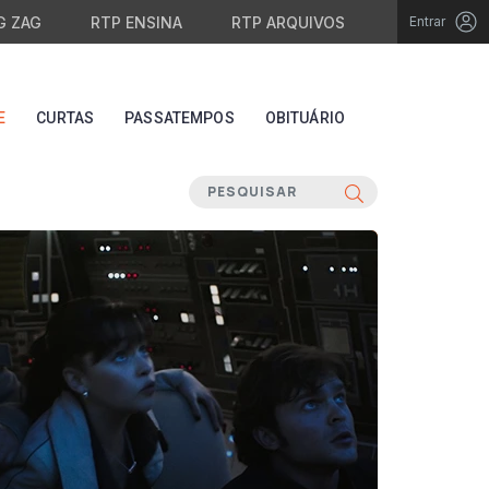
G ZAG
RTP ENSINA
RTP ARQUIVOS
Entrar
E
CURTAS
PASSATEMPOS
OBITUÁRIO