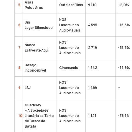
Asas
5
Outsider Films
9 110
12,0%
Pelos Ares
NOS
Um
6
Lusomundo
4 595
-16,5%
Lugar Silencioso
Audiovisuais
NOS
Nunca
7
Lusomundo
2 719
-15,5%
Estiveste Aqui
Audiovisuais
Desejo
8
Cinemundo
1 842
-17,9%
Inconcebível
NOS
9
LBJ
Lusomundo
1 499
–
Audiovisuais
Guernsey
– A Sociedade
NOS
10
Literária da Tarte
Lusomundo
1 121
-38,1%
de Casca de
Audiovisuais
Batata