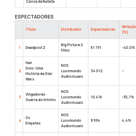
Casca de Batata
ESPECTADORES
Variaçã
Título
Distribuidor
Espectadores
(%)
Big Picture 2
1
Deadpool 2
61 791
-40,0%
Films
Han
NOS
Solo: Uma
2
Lusomundo
34 012
–
História de Star
Audiovisuais
Wars
NOS
Vingadores:
3
Lusomundo
10 416
-35,7%
Guerra do Infinito
Audiovisuais
NOS
Os
4
Lusomundo
8 994
4,4%
Empatas
Audiovisuais