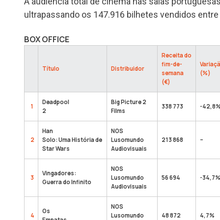
A audiência total de cinema nas salas portuguesa
ultrapassando os 147.916 bilhetes vendidos entre
BOX OFFICE
Receita do
fim-de-
Variaç
Título
Distribuidor
semana
(%)
(€)
Deadpool
Big Picture 2
1
338 773
-42,8
2
Films
Han
NOS
2
Solo: Uma História de
Lusomundo
213 868
–
Star Wars
Audiovisuais
NOS
Vingadores:
3
Lusomundo
56 694
-34,7
Guerra do Infinito
Audiovisuais
NOS
Os
4
Lusomundo
48 872
4,7%
Empatas