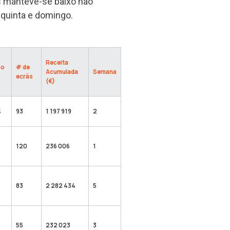
s manteve-se baixo não
 quinta e domingo.
Receita
ão
# de
Acumulada
Semana
ecrãs
(€)
%
93
1 197 919
2
120
236 006
1
%
83
2 282 434
5
55
232 023
3