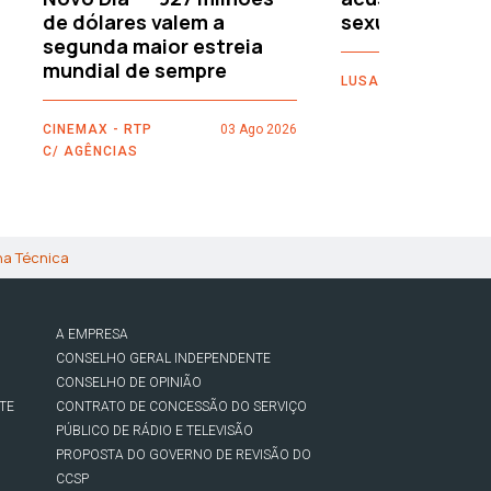
de dólares valem a
sexuais
segunda maior estreia
mundial de sempre
LUSA
CINEMAX - RTP
03 Ago 2026
C/ AGÊNCIAS
ha Técnica
A EMPRESA
CONSELHO GERAL INDEPENDENTE
CONSELHO DE OPINIÃO
TE
CONTRATO DE CONCESSÃO DO SERVIÇO
PÚBLICO DE RÁDIO E TELEVISÃO
PROPOSTA DO GOVERNO DE REVISÃO DO
CCSP