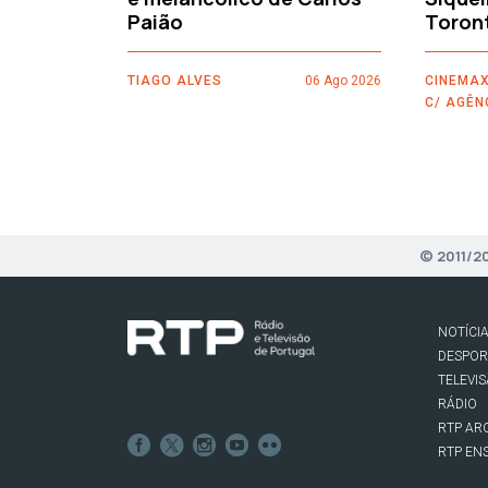
Paião
Toron
TIAGO ALVES
06 Ago 2026
CINEMAX
C/ AGÊN
© 2011/2
NOTÍCI
DESPO
TELEVI
RÁDIO
RTP AR
RTP EN