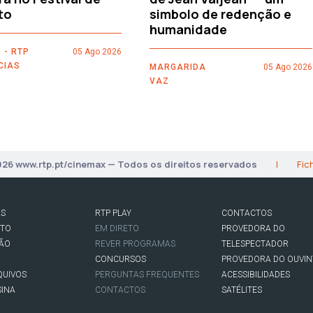
to
simbolo de redenção e
humanidade
 - RTP
05 Ago 2026
CIAS
MARGARIDA
05 Ago 2026
VAZ
026 www.rtp.pt/cinemax — Todos os direitos reservados
|
Fic
AS
RTP PLAY
CONTACTOS
RTO
EM DIRETO
PROVEDORA DO
SÃO
REVER PROGRAMAS
TELESPECTADOR
CONCURSOS
PROVEDORA DO OUVIN
QUIVOS
PERGUNTAS FREQUENTES
ACESSIBILIDADES
SINA
CONTACTOS
SATÉLITES