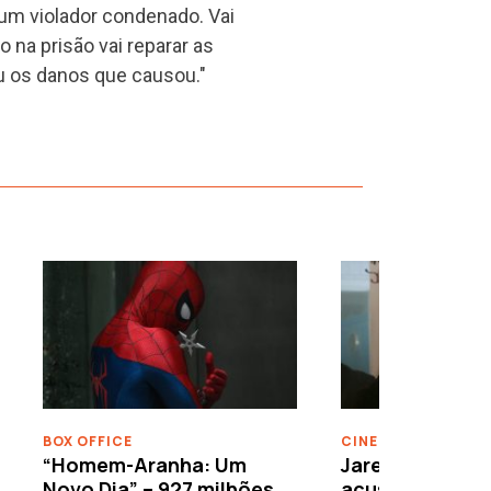
um violador condenado. Vai
na prisão vai reparar as
 ou os danos que causou."
›
BOX OFFICE
CINEMA
“Homem-Aranha: Um
Jared Leto reje
Novo Dia” – 927 milhões
acusações de 