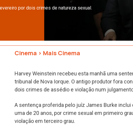
evereiro por dois crimes de natureza sexual.
Cinema
>
Mais Cinema
Harvey Weinstein recebeu esta manhã uma senten
tribunal de Nova Iorque. O antigo produtor fora co
dois crimes de assédio e violação num julgamento q
A sentença proferida pelo juíz James Burke inclu
uma de 20 anos, por crime sexual em primeiro grau,
violação em terceiro grau.