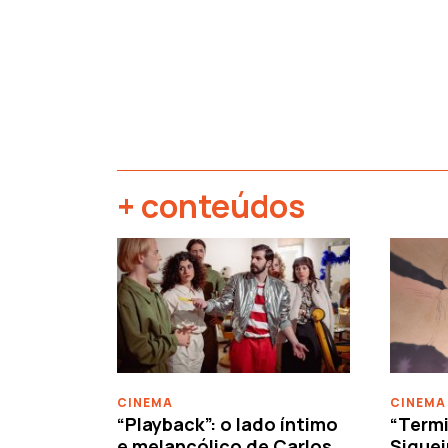
+ conteúdos
‹
CINEMA
CINEMA
“Playback”: o lado íntimo
“Termi
e melancólico de Carlos
Siquei