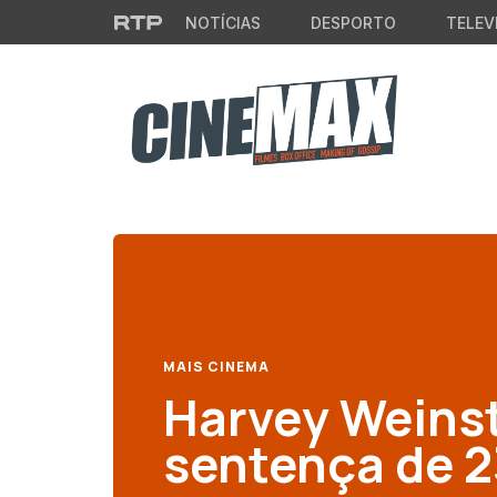
Saltar para o conteúdo principal
NOTÍCIAS
DESPORTO
TELEV
MAIS CINEMA
Harvey Weinst
sentença de 2