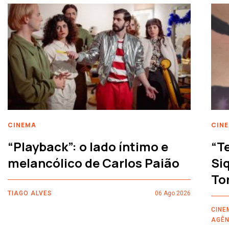
CINEMA
CIN
“Playback”: o lado íntimo e
“T
melancólico de Carlos Paião
Siq
To
TIAGO ALVES
06 Ago 2026
CINE
AGÊN