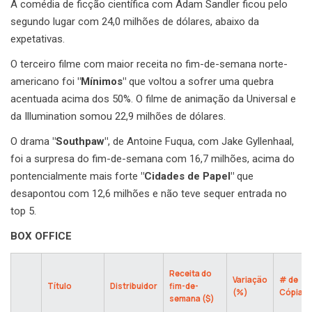
A comédia de ficção científica com Adam Sandler ficou pelo
segundo lugar com 24,0 milhões de dólares, abaixo da
expetativas.
O terceiro filme com maior receita no fim-de-semana norte-
americano foi
"Mínimos"
que voltou a sofrer uma quebra
acentuada acima dos 50%. O filme de animação da Universal e
da Illumination somou 22,9 milhões de dólares.
O drama
"Southpaw"
, de Antoine Fuqua, com Jake Gyllenhaal,
foi a surpresa do fim-de-semana com 16,7 milhões, acima do
pontencialmente mais forte
"Cidades de Papel"
que
desapontou com 12,6 milhões e não teve sequer entrada no
top 5.
BOX OFFICE
Receita do
Variação
# de
Título
Distribuidor
fim-de-
(%)
Cópias
semana ($)