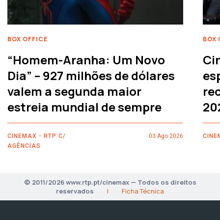
BOX OFFICE
BOX 
“Homem-Aranha: Um Novo
Ci
Dia” – 927 milhões de dólares
es
valem a segunda maior
rec
estreia mundial de sempre
20
CINEMAX - RTP C/
03 Ago 2026
CINE
AGÊNCIAS
© 2011/2026 www.rtp.pt/cinemax — Todos os direitos
reservados
|
Ficha Técnica