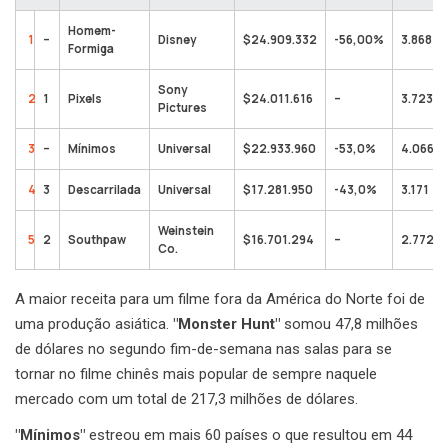
Homem-
1
–
Disney
$24.909.332
-56,00%
3.868
Formiga
Sony
2
1
Pixels
$24.011.616
–
3.723
Pictures
3
–
Mínimos
Universal
$22.933.960
-53,0%
4.066
4
3
Descarrilada
Universal
$17.281.950
-43,0%
3.171
Weinstein
5
2
Southpaw
$16.701.294
–
2.772
Co.
A maior receita para um filme fora da América do Norte foi de
uma produção asiática.
"Monster Hunt"
somou 47,8 milhões
de dólares no segundo fim-de-semana nas salas para se
tornar no filme chinês mais popular de sempre naquele
mercado com um total de 217,3 milhões de dólares.
"Mínimos"
estreou em mais 60 países o que resultou em 44