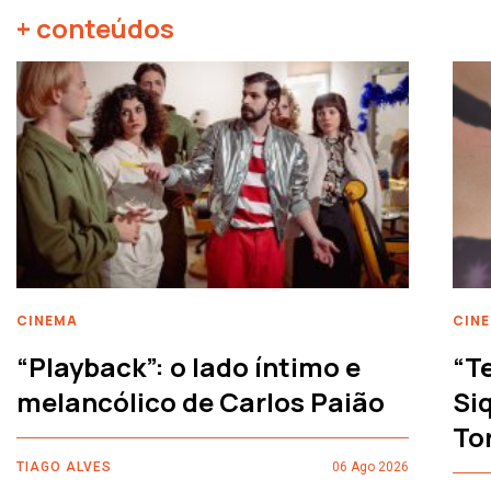
+ conteúdos
CINEMA
CIN
“Playback”: o lado íntimo e
“T
melancólico de Carlos Paião
Siq
To
TIAGO ALVES
06 Ago 2026