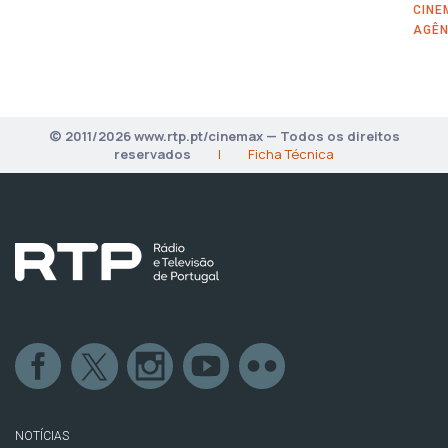
CINE
AGÊN
© 2011/2026 www.rtp.pt/cinemax — Todos os direitos
reservados
|
Ficha Técnica
NOTÍCIAS