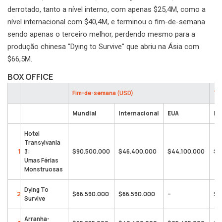
derrotado, tanto a nível interno, com apenas $25,4M, como a
nível internacional com $40,4M, e terminou o fim-de-semana
sendo apenas o terceiro melhor, perdendo mesmo para a
produção chinesa "Dying to Survive" que abriu na Ásia com
$66,5M.
BOX OFFICE
Fim-de-semana (USD)
To
Mundial
Internacional
EUA
Mu
Hotel
Transylvania
1
3:
$90.500.000
$46.400.000
$44.100.000
$1
Umas Férias
Monstruosas
Dying To
2
$66.590.000
$66.590.000
–
$3
Survive
Arranha-