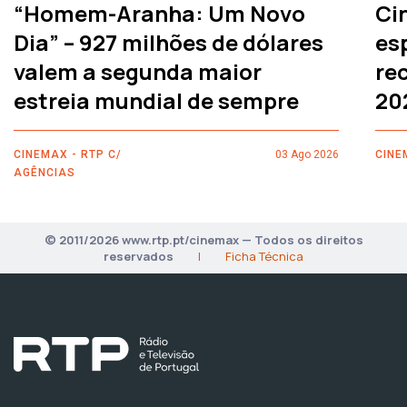
“Homem-Aranha: Um Novo
Ci
Dia” – 927 milhões de dólares
es
valem a segunda maior
rec
estreia mundial de sempre
20
CINEMAX - RTP C/
03 Ago 2026
CINE
AGÊNCIAS
© 2011/2026 www.rtp.pt/cinemax — Todos os direitos
reservados
|
Ficha Técnica