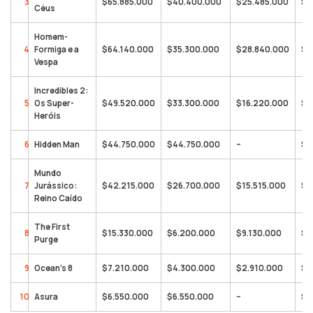
3
$65.885.000
$40.400.000
$25.485.000
$6
Céus
Homem-
4
Formiga e a
$64.140.000
$35.300.000
$28.840.000
$2
Vespa
Incredibles 2:
5
Os Super-
$49.520.000
$33.300.000
$16.220.000
$8
Heróis
6
Hidden Man
$44.750.000
$44.750.000
–
$4
Mundo
7
Jurássico:
$42.215.000
$26.700.000
$15.515.000
$1
Reino Caído
The First
8
$15.330.000
$6.200.000
$9.130.000
$7
Purge
9
Ocean’s 8
$7.210.000
$4.300.000
$2.910.000
$2
10
Asura
$6.550.000
$6.550.000
–
$6