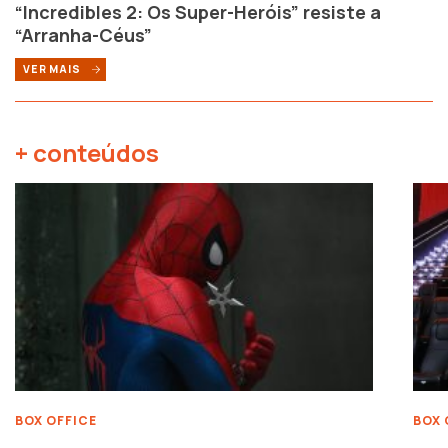
“Incredibles 2: Os Super-Heróis” resiste a
“Arranha-Céus”
VER MAIS
+ conteúdos
BOX OFFICE
BOX 