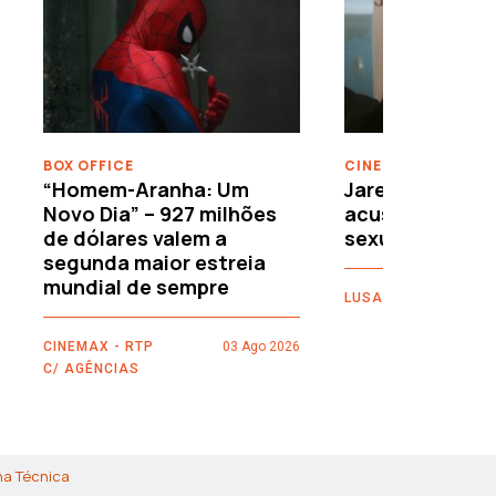
›
BOX OFFICE
CINEMA
“Homem-Aranha: Um
Jared Leto reje
Novo Dia” – 927 milhões
acusações de 
de dólares valem a
sexuais
segunda maior estreia
mundial de sempre
LUSA
CINEMAX - RTP
03 Ago 2026
C/ AGÊNCIAS
ha Técnica