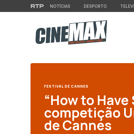
Saltar para o conteúdo principal
NOTÍCIAS
DESPORTO
TELEV
FESTIVAL DE CANNES
“How to Have 
competição U
de Cannes