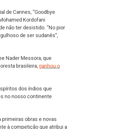
cial de Cannes, “Goodbye
or Mohamed Kordofani
e não ter desistido. “No pior
gulhoso de ser sudanês”,
enee Nader Messora, que
resta brasileira,
ganhou o
spíritos dos índios que
es no nosso continente
 primeiras obras e novas
te à competição que atribui a