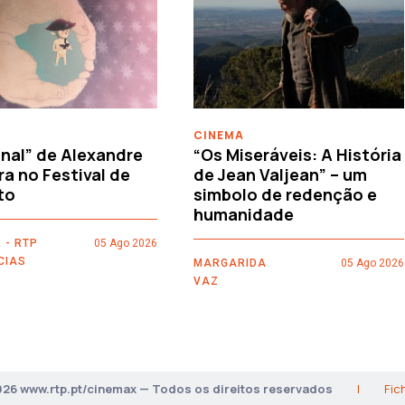
CINEMA
nal” de Alexandre
“Os Miseráveis: A História
ra no Festival de
de Jean Valjean” – um
to
simbolo de redenção e
humanidade
 - RTP
05 Ago 2026
CIAS
MARGARIDA
05 Ago 2026
VAZ
026 www.rtp.pt/cinemax — Todos os direitos reservados
|
Fic