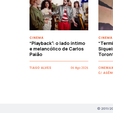
‹
CINEMA
CINEMA
“Playback”: o lado íntimo
“Termi
e melancólico de Carlos
Siquei
Paião
Toron
TIAGO ALVES
06 Ago 2026
CINEMAX
C/ AGÊN
© 2011/2