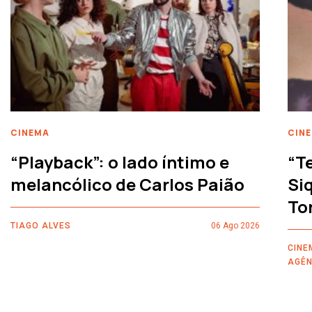
CINEMA
CIN
“Playback”: o lado íntimo e
“T
melancólico de Carlos Paião
Siq
To
TIAGO ALVES
06 Ago 2026
CINE
AGÊN