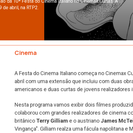
ão da 10ª Festa do Cinema Italiano no Cinemax Curtas. A
 de abril, na RTP2.
Cinema
A Festa do Cinema Italiano começa no Cinemax Cu
abril com uma extensão que incluiu com duas obra
americanos e duas curtas de jovens realizadores i
Nesta programa vamos exibir dois filmes produzid
colaborou com grandes realizadores de cinema c
britânico
Terry Gilliam
e o austriano
James McTe
Vingança". Gilliam realza uma fácula napolitana e 