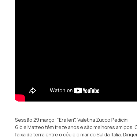
Sessão 29 março: "Era Ieri", Valetina Zucco Pedicini
Giò e Matteo têm treze anos e são melhores amigos. O 
faixa de terra entre o céu e o mar do Sul da Itália. Dir