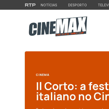
Saltar para o conteúdo principal
NOTÍCIAS
DESPORTO
TELEV
CINEMA
Il Corto: a fe
italiano no C