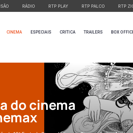
ISÃO
RÁDIO
RTP PLAY
RTP PALCO
RTP ZI
CINEMA
ESPECIAIS
CRITICA
TRAILERS
BOX OFFIC
sta do cinema
inemax