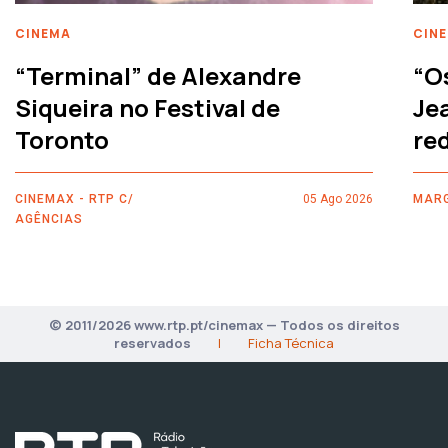
CINEMA
CIN
“Terminal” de Alexandre
“O
Siqueira no Festival de
Je
Toronto
re
CINEMAX - RTP C/
05 Ago 2026
MARG
AGÊNCIAS
© 2011/2026 www.rtp.pt/cinemax — Todos os direitos
reservados
|
Ficha Técnica