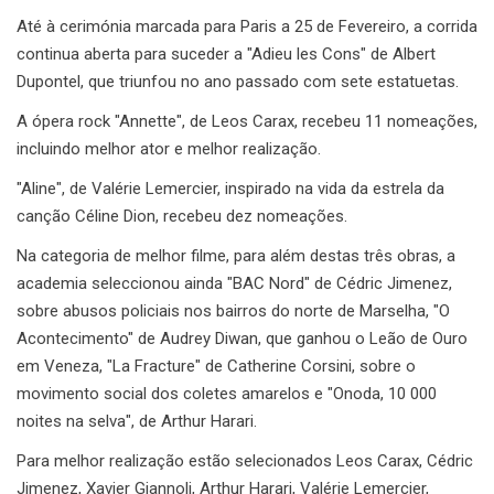
Até à cerimónia marcada para Paris a 25 de Fevereiro, a corrida
continua aberta para suceder a "Adieu les Cons" de Albert
Dupontel, que triunfou no ano passado com sete estatuetas.
A ópera rock "Annette", de Leos Carax, recebeu 11 nomeações,
incluindo melhor ator e melhor realização.
"Aline", de Valérie Lemercier, inspirado na vida da estrela da
canção Céline Dion, recebeu dez nomeações.
Na categoria de melhor filme, para além destas três obras, a
academia seleccionou ainda "BAC Nord" de Cédric Jimenez,
sobre abusos policiais nos bairros do norte de Marselha, "O
Acontecimento" de Audrey Diwan, que ganhou o Leão de Ouro
em Veneza, "La Fracture" de Catherine Corsini, sobre o
movimento social dos coletes amarelos e "Onoda, 10 000
noites na selva", de Arthur Harari.
Para melhor realização estão selecionados Leos Carax, Cédric
Jimenez, Xavier Giannoli, Arthur Harari, Valérie Lemercier,