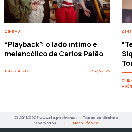
CINEMA
CIN
“Playback”: o lado íntimo e
“T
melancólico de Carlos Paião
Siq
To
TIAGO ALVES
06 Ago 2026
CINE
AGÊN
© 2011/2026 www.rtp.pt/cinemax — Todos os direitos
reservados
|
Ficha Técnica