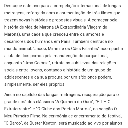
Destaque este ano para a competição internacional de longas
metragens, reforçada com a apresentação de três filmes que
trazem novas histórias e propostas visuais. A começar pela
história de vida de Marona (A Extraordinária Viagem de
Marona), uma cadela que cresceu entre os amores e
desamores dos humanos em Paris. Também centrada no
mundo animal, "Jacob, Mimmi e os Cães Falantes" acompanha
a luta de dois primos pela manutenção do parque local,
enquanto "Uma Colónia", retrata as subtilezas das relações
sociais entre jovens, contando a história de um grupo de
adolescentes e da sua procura por um sítio onde podem,
simplesmente, ser eles próprios.
Ainda no capítulo das longas metragens, recuperação para o
grande ecrã dos clássicos "A Quimera do Ouro", "E.T. – O
Extraterrestre" e "O Clube dos Poetas Mortos", na secção O
Meu Primeiro Filme. Na cerimónia de encerramento do festival,
"O Barco", de Buster Keaton, será musicado ao vivo por alunos