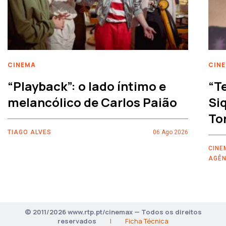
CINEMA
CIN
“Playback”: o lado íntimo e
“T
melancólico de Carlos Paião
Siq
To
TIAGO ALVES
06 Ago 2026
CINE
AGÊN
© 2011/2026 www.rtp.pt/cinemax — Todos os direitos
reservados
|
Ficha Técnica