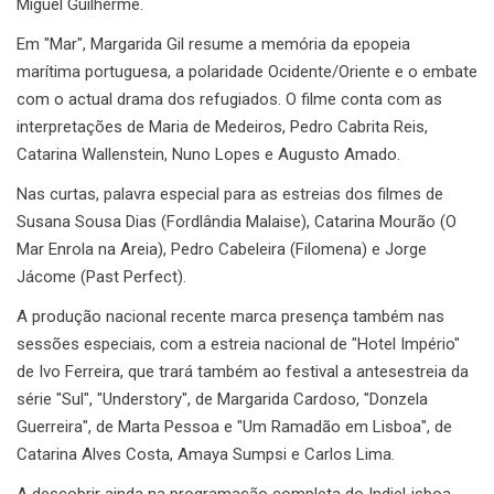
Miguel Guilherme.
Em "Mar", Margarida Gil resume a memória da epopeia
marítima portuguesa, a polaridade Ocidente/Oriente e o embate
com o actual drama dos refugiados. O filme conta com as
interpretações de Maria de Medeiros, Pedro Cabrita Reis,
Catarina Wallenstein, Nuno Lopes e Augusto Amado.
Nas curtas, palavra especial para as estreias dos filmes de
Susana Sousa Dias (Fordlândia Malaise), Catarina Mourão (O
Mar Enrola na Areia), Pedro Cabeleira (Filomena) e Jorge
Jácome (Past Perfect).
A produção nacional recente marca presença também nas
sessões especiais, com a estreia nacional de "Hotel Império"
de Ivo Ferreira, que trará também ao festival a antesestreia da
série "Sul", "Understory", de Margarida Cardoso, "Donzela
Guerreira", de Marta Pessoa e "Um Ramadão em Lisboa", de
Catarina Alves Costa, Amaya Sumpsi e Carlos Lima.
A descobrir ainda na programação completa do IndieLisboa