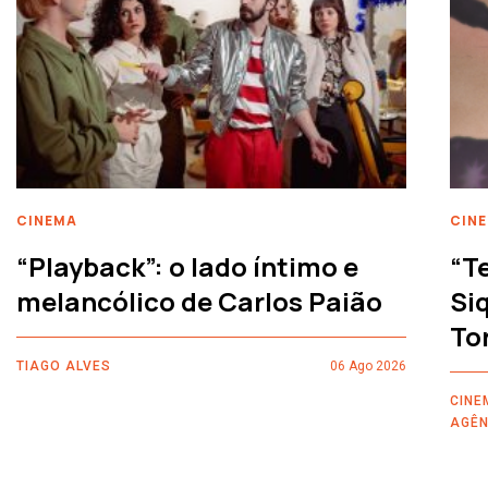
CINEMA
CIN
“Playback”: o lado íntimo e
“T
melancólico de Carlos Paião
Siq
To
TIAGO ALVES
06 Ago 2026
CINE
AGÊN