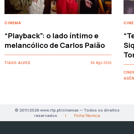
CINEMA
CIN
“Playback”: o lado íntimo e
“T
melancólico de Carlos Paião
Siq
To
TIAGO ALVES
06 Ago 2026
CINE
AGÊN
© 2011/2026 www.rtp.pt/cinemax — Todos os direitos
reservados
|
Ficha Técnica