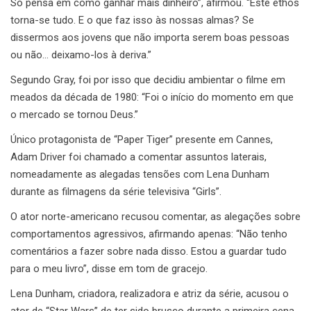
Só pensa em como ganhar mais dinheiro”, afirmou. “Este ethos
torna-se tudo. E o que faz isso às nossas almas? Se
dissermos aos jovens que não importa serem boas pessoas
ou não… deixamo-los à deriva.”
Segundo Gray, foi por isso que decidiu ambientar o filme em
meados da década de 1980: “Foi o início do momento em que
o mercado se tornou Deus.”
Único protagonista de “Paper Tiger” presente em Cannes,
Adam Driver foi chamado a comentar assuntos laterais,
nomeadamente as alegadas tensões com Lena Dunham
durante as filmagens da série televisiva “Girls”.
O ator norte-americano recusou comentar, as alegações sobre
comportamentos agressivos, afirmando apenas: “Não tenho
comentários a fazer sobre nada disso. Estou a guardar tudo
para o meu livro”, disse em tom de gracejo.
Lena Dunham, criadora, realizadora e atriz da série, acusou o
ator de “Star Wars” de ter sido brusco durante a primeira cena