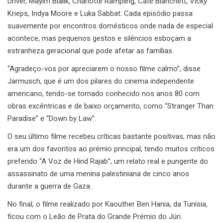
Driver, Mayim Bialik, Charlotte Rampling, Cate Blanchett, Vicky
Krieps, Indya Moore e Luka Sabbat. Cada episódio passa
suavemente por encontros domésticos onde nada de especial
acontece, mas pequenos gestos e silêncios esboçam a
estranheza geracional que pode afetar as famílias.
“Agradeço-vos por apreciarem o nosso filme calmo”, disse
Jarmusch, que é um dos pilares do cinema independente
americano, tendo-se tornado conhecido nos anos 80 com
obras excêntricas e de baixo orçamento, como “Stranger Than
Paradise” e “Down by Law”.
O seu último filme recebeu críticas bastante positivas, mas não
era um dos favoritos ao prémio principal, tendo muitos críticos
preferido “A Voz de Hind Rajab”, um relato real e pungente do
assassinato de uma menina palestiniana de cinco anos
durante a guerra de Gaza.
No final, o filme realizado por Kaouther Ben Hania, da Tunísia,
ficou com o Leão de Prata do Grande Prémio do Júri.