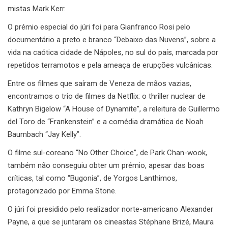
mistas Mark Kerr.
O prémio especial do júri foi para Gianfranco Rosi pelo
documentário a preto e branco “Debaixo das Nuvens”, sobre a
vida na caótica cidade de Nápoles, no sul do país, marcada por
repetidos terramotos e pela ameaça de erupções vulcânicas.
Entre os filmes que saíram de Veneza de mãos vazias,
encontramos o trio de filmes da Netflix: o thriller nuclear de
Kathryn Bigelow “A House of Dynamite”, a releitura de Guillermo
del Toro de “Frankenstein” e a comédia dramática de Noah
Baumbach “Jay Kelly”.
O filme sul-coreano “No Other Choice”, de Park Chan-wook,
também não conseguiu obter um prémio, apesar das boas
críticas, tal como “Bugonia”, de Yorgos Lanthimos,
protagonizado por Emma Stone.
O júri foi presidido pelo realizador norte-americano Alexander
Payne, a que se juntaram os cineastas Stéphane Brizé, Maura