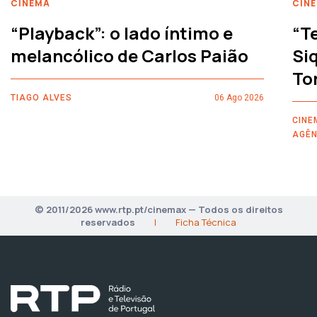
CINEMA
CIN
“Playback”: o lado íntimo e
“T
melancólico de Carlos Paião
Siq
To
TIAGO ALVES
06 Ago 2026
CINE
AGÊN
© 2011/2026 www.rtp.pt/cinemax — Todos os direitos
reservados
|
Ficha Técnica