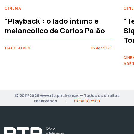
CINEMA
CIN
“Playback”: o lado íntimo e
“T
melancólico de Carlos Paião
Siq
To
TIAGO ALVES
06 Ago 2026
CINE
AGÊN
© 2011/2026 www.rtp.pt/cinemax — Todos os direitos
reservados
|
Ficha Técnica