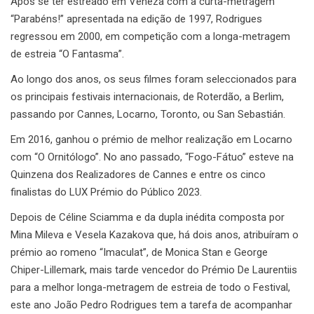
Após se ter estreado em Veneza com a curta-metragem
“Parabéns!” apresentada na edição de 1997, Rodrigues
regressou em 2000, em competição com a longa-metragem
de estreia “O Fantasma”.
Ao longo dos anos, os seus filmes foram seleccionados para
os principais festivais internacionais, de Roterdão, a Berlim,
passando por Cannes, Locarno, Toronto, ou San Sebastián.
Em 2016, ganhou o prémio de melhor realização em Locarno
com “O Ornitólogo”. No ano passado, “Fogo-Fátuo” esteve na
Quinzena dos Realizadores de Cannes e entre os cinco
finalistas do LUX Prémio do Público 2023.
Depois de Céline Sciamma e da dupla inédita composta por
Mina Mileva e Vesela Kazakova que, há dois anos, atribuíram o
prémio ao romeno “Imaculat”, de Monica Stan e George
Chiper-Lillemark, mais tarde vencedor do Prémio De Laurentiis
para a melhor longa-metragem de estreia de todo o Festival,
este ano João Pedro Rodrigues tem a tarefa de acompanhar