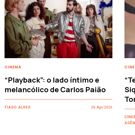
CINEMA
CIN
“Playback”: o lado íntimo e
“T
melancólico de Carlos Paião
Siq
To
TIAGO ALVES
06 Ago 2026
CINE
AGÊN