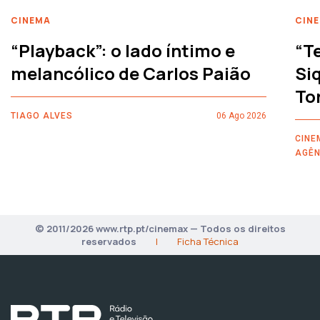
CINEMA
CIN
“Playback”: o lado íntimo e
“T
melancólico de Carlos Paião
Siq
To
TIAGO ALVES
06 Ago 2026
CINE
AGÊN
© 2011/2026 www.rtp.pt/cinemax — Todos os direitos
reservados
|
Ficha Técnica