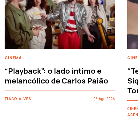
CINEMA
CIN
“Playback”: o lado íntimo e
“T
melancólico de Carlos Paião
Siq
To
TIAGO ALVES
06 Ago 2026
CINE
AGÊN