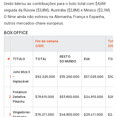
Unido liderou as contribuições para o bolo total com $4,6M
seguida da Rússia ($3,8M); Austrália ($2,8M) e México ($2,1M).
O filme ainda não estreou na Alemanha, França e Espanha,
outros mercados-chave europeus.
BOX OFFICE
Fim-de-semana
Total
(USD)
(USD)
RESTO
#
TÍTULO
TOTAL
EUA
TOTA
DO MUNDO
John Wick 3
1
–
$92.225.000
$35.200.000
$57.025.000
$92.2
Implacável
Pokémon
2
Detetive
$78.615.000
$53.800.000
$24.815.000
$287.
Pikachu
Vingadores:
3
$76.211.000
$46.800.000
$29.411.000
$2.61
Endgame