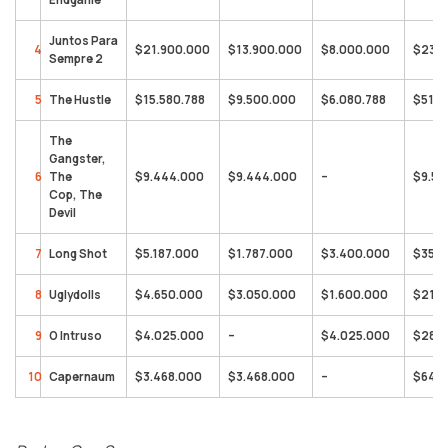
Juntos Para
4
$21.900.000
$13.900.000
$8.000.000
$23.5
Sempre 2
5
The Hustle
$15.580.788
$9.500.000
$6.080.788
$51.2
The
Gangster,
6
The
$9.444.000
$9.444.000
–
$9.59
Cop, The
Devil
7
Long Shot
$5.187.000
$1.787.000
$3.400.000
$35.1
8
Uglydolls
$4.650.000
$3.050.000
$1.600.000
$21.8
9
O Intruso
$4.025.000
–
$4.025.000
$28.0
10
Capernaum
$3.468.000
$3.468.000
–
$64.2