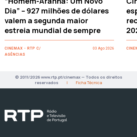
“Homem-Aranha: Um Novo
Ci
Dia” – 927 milhões de dólares
es
valem a segunda maior
rec
estreia mundial de sempre
20
CINEMAX - RTP C/
03 Ago 2026
CINE
AGÊNCIAS
© 2011/2026 www.rtp.pt/cinemax — Todos os direitos
reservados
|
Ficha Técnica