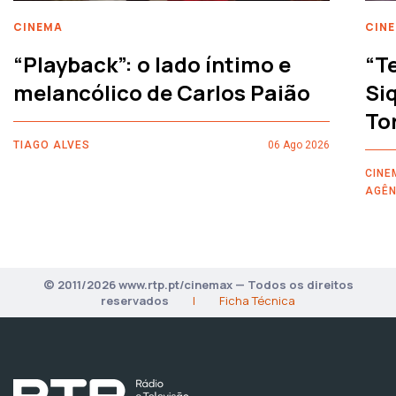
CINEMA
CIN
“Playback”: o lado íntimo e
“T
melancólico de Carlos Paião
Siq
To
TIAGO ALVES
06 Ago 2026
CINE
AGÊN
© 2011/2026 www.rtp.pt/cinemax — Todos os direitos
reservados
|
Ficha Técnica