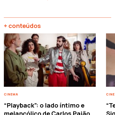
+ conteúdos
CINEMA
CIN
“Playback”: o lado íntimo e
“T
melancólico de Carlos Paião
Siq