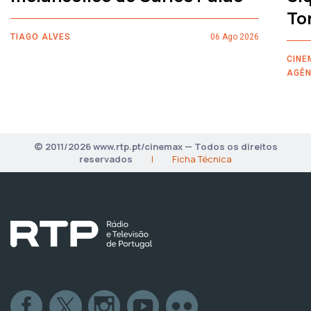
To
TIAGO ALVES
06 Ago 2026
CINE
AGÊN
© 2011/2026 www.rtp.pt/cinemax — Todos os direitos
reservados
|
Ficha Técnica