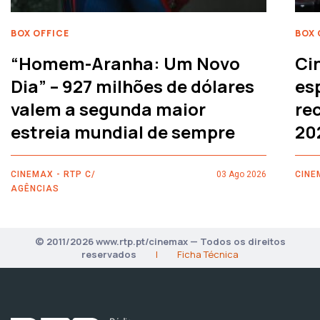
BOX OFFICE
BOX 
“Homem-Aranha: Um Novo
Ci
Dia” – 927 milhões de dólares
es
valem a segunda maior
rec
estreia mundial de sempre
20
CINEMAX - RTP C/
03 Ago 2026
CINE
AGÊNCIAS
© 2011/2026 www.rtp.pt/cinemax — Todos os direitos
reservados
|
Ficha Técnica