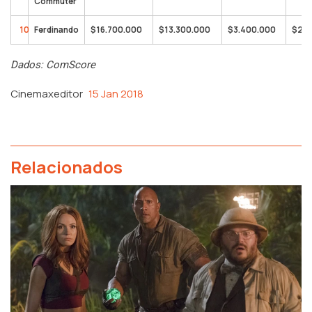
Commuter
10
Ferdinando
$16.700.000
$13.300.000
$3.400.000
$207
Dados: ComScore
Cinemaxeditor
15 Jan 2018
Relacionados