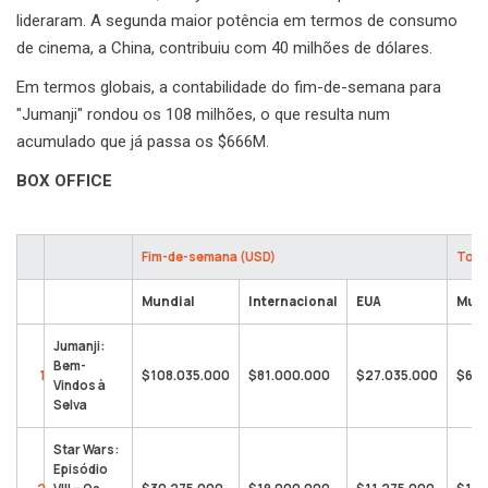
lideraram. A segunda maior potência em termos de consumo
de cinema, a China, contribuiu com 40 milhões de dólares.
Em termos globais, a contabilidade do fim-de-semana para
"Jumanji" rondou os 108 milhões, o que resulta num
acumulado que já passa os $666M.
BOX OFFICE
Fim-de-semana (USD)
Tota
Mundial
Internacional
EUA
Mund
Jumanji:
Bem-
1
$108.035.000
$81.000.000
$27.035.000
$666
Vindos à
Selva
Star Wars:
Episódio