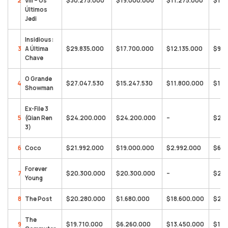
2
VIII – Os
$30.275.000
$19.000.000
$11.275.000
$1.2
Últimos
Jedi
Insidious:
3
A Última
$29.835.000
$17.700.000
$12.135.000
$92.
Chave
O Grande
4
$27.047.530
$15.247.530
$11.800.000
$194
Showman
Ex-File 3
5
(Qian Ren
$24.200.000
$24.200.000
–
$254
3)
6
Coco
$21.992.000
$19.000.000
$2.992.000
$621
Forever
7
$20.300.000
$20.300.000
–
$20.
Young
8
The Post
$20.280.000
$1.680.000
$18.600.000
$24.
The
9
$19.710.000
$6.260.000
$13.450.000
$19.