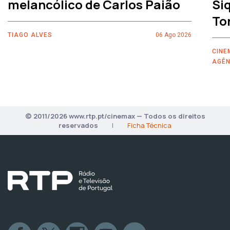
melancólico de Carlos Paião
Siq
To
TIAGO ALVES
06 Ago 2026
CINE
AGÊN
© 2011/2026 www.rtp.pt/cinemax — Todos os direitos
reservados
|
Ficha Técnica