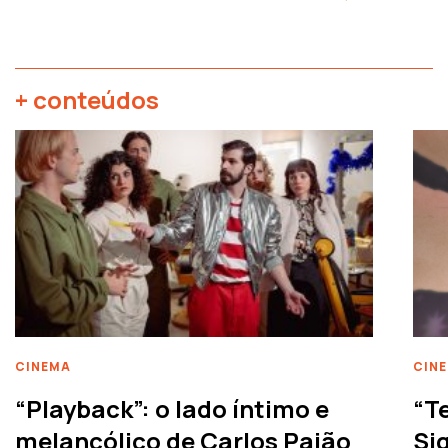
+ conteúdos
CINEMA
CIN
“Playback”: o lado íntimo e
“T
melancólico de Carlos Paião
Siq