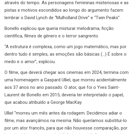
através do tempo. As personagens femininas misteriosas e as
pistas e motivos escondidos ao longo do argumento fazem
lembrar o David Lynch de “Mulholland Drive” e “Twin Peaks”.
Bonello explicou que queria misturar melodrama, ficção
científica, filmes de género e o terror sangrento.
“A estrutura é complexa, como um jogo matemático, mas por
dentro tudo é simples, as emoções são básicas (…) É sobre o
medo e o amor”, explicou.
O filme, que deverá chegar aos cinemas em 2024, termina com
uma homenagem a Gaspard Ulliel, que morreu acidentalmente
aos 37 anos no ano passado. O ator, que foi o Yves Saint-
Laurent de Bonello em 2015, deveria ter interpretado o papel,
que acabou atribuído a George MacKay.
Ulliel “morreu um mês antes da rodagem. Decidimos adiar o
filme, mas avançámos na mesma. Não queríamos substituí-lo
por um ator francês, para que não houvesse comparação, por