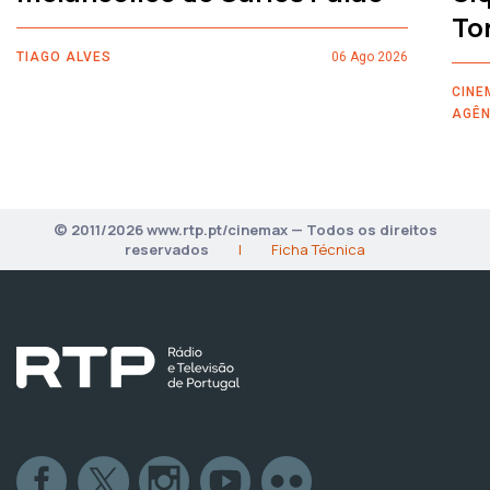
To
TIAGO ALVES
06 Ago 2026
CINE
AGÊN
© 2011/2026 www.rtp.pt/cinemax — Todos os direitos
reservados
|
Ficha Técnica