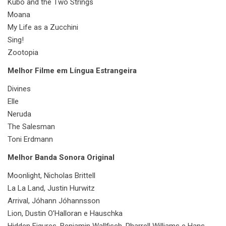
Kubo and the Two Strings
Moana
My Life as a Zucchini
Sing!
Zootopia
Melhor Filme em Língua Estrangeira
Divines
Elle
Neruda
The Salesman
Toni Erdmann
Melhor Banda Sonora Original
Moonlight, Nicholas Brittell
La La Land, Justin Hurwitz
Arrival, Jóhann Jóhannsson
Lion, Dustin O’Halloran e Hauschka
Hidden Figures, Benjamin Wallfisch, Pharrell Williams e Hans