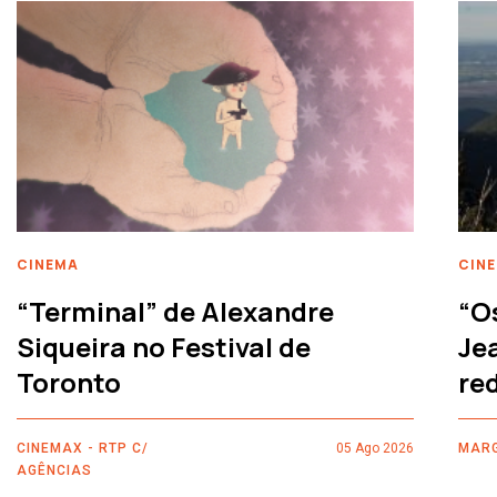
CINEMA
CIN
“Terminal” de Alexandre
“O
Siqueira no Festival de
Je
Toronto
re
CINEMAX - RTP C/
05 Ago 2026
MARG
AGÊNCIAS