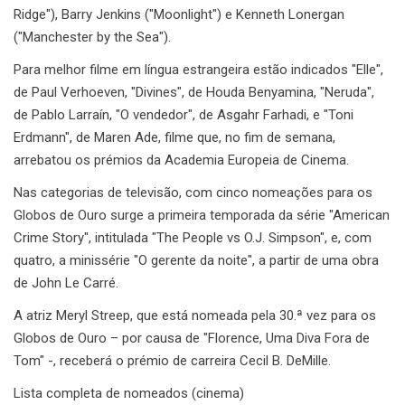
Ridge"), Barry Jenkins ("Moonlight") e Kenneth Lonergan
("Manchester by the Sea").
Para melhor filme em língua estrangeira estão indicados "Elle",
de Paul Verhoeven, "Divines", de Houda Benyamina, "Neruda",
de Pablo Larraín, "O vendedor", de Asgahr Farhadi, e "Toni
Erdmann", de Maren Ade, filme que, no fim de semana,
arrebatou os prémios da Academia Europeia de Cinema.
Nas categorias de televisão, com cinco nomeações para os
Globos de Ouro surge a primeira temporada da série "American
Crime Story", intitulada "The People vs O.J. Simpson", e, com
quatro, a minissérie "O gerente da noite", a partir de uma obra
de John Le Carré.
A atriz Meryl Streep, que está nomeada pela 30.ª vez para os
Globos de Ouro – por causa de "Florence, Uma Diva Fora de
Tom" -, receberá o prémio de carreira Cecil B. DeMille.
Lista completa de nomeados (cinema)