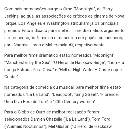
Com seis nomeações surge o filme "Moonlight", de Barry
Jenkins, ao qual as associações de críticos de cinema de Nova
Iorque, Los Angeles e Washington atribuiram já os principais
prémios. Está indicado para melhor filme dramático, argumento
e representação feminina e masculina em papéis secundários,
para Naomie Harris e Mahershala Ali, respetivamente.
Para melhor filme dramático estão nomeados "Moonlight",
"Manchester by the Sea", "O Herói de Hacksaw Ridge", "Lion – a
Longa Estrada Para Casa" e "Hell or High Water – Custe o que
Custar".
Na categoria de comédia ou musical, para melhor filme estão
nomeados "La La Land", "Deadpool", "Sing Street", "Florence,
Uma Diva Fora de Tom" e "20th Century women".
Para o Globo de Ouro de melhor realização foram
selecionados Damien Chazelle ("La La Land"), Tom Ford
("Animais Nocturnos"), Mel Gibson ("O Herói de Hacksaw