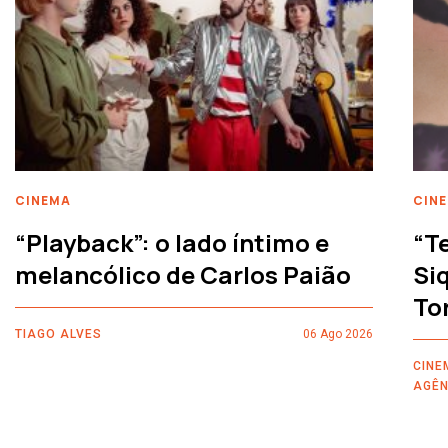
CINEMA
CIN
“Playback”: o lado íntimo e
“T
melancólico de Carlos Paião
Siq
To
TIAGO ALVES
06 Ago 2026
CINE
AGÊN