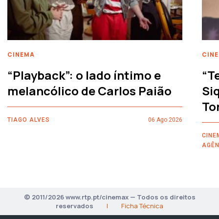
CINEMA
CIN
“Playback”: o lado íntimo e
“T
melancólico de Carlos Paião
Siq
To
TIAGO ALVES
06 Ago 2026
CINE
AGÊN
© 2011/2026 www.rtp.pt/cinemax — Todos os direitos
reservados
|
Ficha Técnica