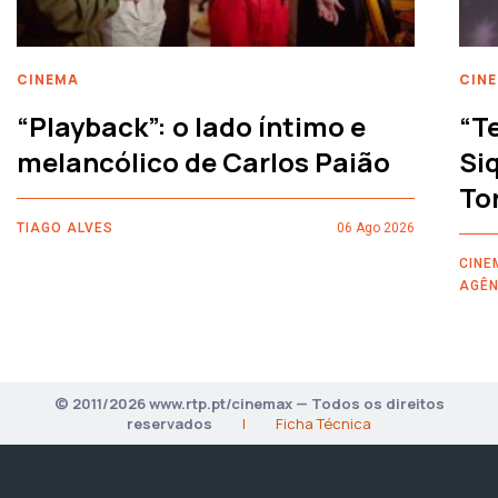
CINEMA
CIN
“Playback”: o lado íntimo e
“T
melancólico de Carlos Paião
Siq
To
TIAGO ALVES
06 Ago 2026
CINE
AGÊN
© 2011/2026 www.rtp.pt/cinemax — Todos os direitos
reservados
|
Ficha Técnica