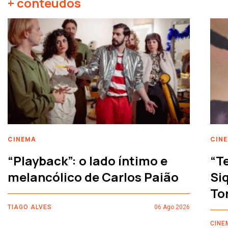
+ conteúdos
CINEMA
CIN
“Playback”: o lado íntimo e
“T
melancólico de Carlos Paião
Siq
To
TIAGO ALVES
06 Ago 2026
CINE