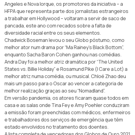
Angeles e Nova Iorque, os promotores da iniciativa – a
HFPA que representa parte dos jornalistas estrangeiros
a trabalhar em Hollywood – voltaram a servir de saco de
pancada, este ano com recados sobre a falta de
diversidade racial entre os seus elementos.
Chadwick Boseman levou o seu Globo póstumo, como
melhor ator num drama por “Ma Rainey’s Black Bottom”,
enquanto Sacha Baron Cohen ganhou nas comédias.
Andra Day foi a melhor atriz dramática por “The United
States vs. Billie Holiday” e Rosamund Pike (I Care a Lot) a
melhor atriz numa comédia, ou musical. Chloé Zhao deu
mais um passo para o Oscar ao vencer a categoria de
melhor realização graças ao seu “Nomadland”.
Em versão pandemia, os atores ficaram quase todos em
casa e as salas onde Tina Fey e Amy Poehler conduziram
a emissão foram preenchidas com médicos, enfermeiros
e trabalhadores dos serviços de emergência que têm
estado envolvidos no tratamento dos doentes.
A lista completa de vencedores dos Globos de Ouro 2021