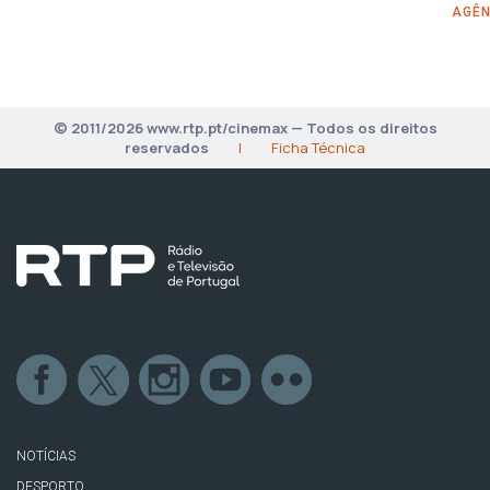
AGÊN
© 2011/2026 www.rtp.pt/cinemax — Todos os direitos
reservados
|
Ficha Técnica
NOTÍCIAS
DESPORTO