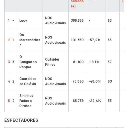
semana
(€)
(€)
NOS
1
–
Lucy
389.855
–
63
Audiovisuais
Os
NOS
2
1
Mercenários
101.350
-57,2%
65
Audiovisuais
3
O
Outsider
3
3
Gangue do
81.100
-19,1%
57
Filmes
Parque
Guardiões
NOS
4
2
78.890
-48,0%
90
da Galáxia
Audiovisuais
Sininho:
NOS
5
4
Fadas e
65.739
-24,4%
33
Audiovisuais
Piratas
ESPECTADORES