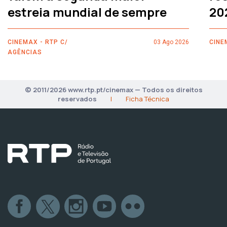
estreia mundial de sempre
20
CINEMAX - RTP C/
03 Ago 2026
CINE
AGÊNCIAS
© 2011/2026 www.rtp.pt/cinemax — Todos os direitos
reservados
|
Ficha Técnica