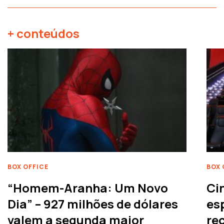
+ conteúdos
BOX OFFICE
BOX 
“Homem-Aranha: Um Novo
Ci
Dia” – 927 milhões de dólares
es
valem a segunda maior
rec