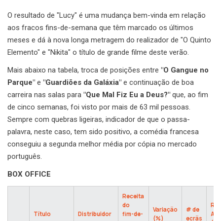
O resultado de "Lucy" é uma mudança bem-vinda em relação
aos fracos fins-de-semana que têm marcado os últimos
meses e dá à nova longa metragem do realizador de "O Quinto
Elemento" e "Nikita" o título de grande filme deste verão.
Mais abaixo na tabela, troca de posições entre
"O Gangue no
Parque"
e
"Guardiões da Galáxia"
e continuação de boa
carreira nas salas para
"Que Mal Fiz Eu a Deus?"
que, ao fim
de cinco semanas, foi visto por mais de 63 mil pessoas.
Sempre com quebras ligeiras, indicador de que o passa-
palavra, neste caso, tem sido positivo, a comédia francesa
conseguiu a segunda melhor média por cópia no mercado
português.
BOX OFFICE
Receita
do
Rec
Variação
# de
Título
Distribuidor
fim-de-
Acu
(%)
ecrãs