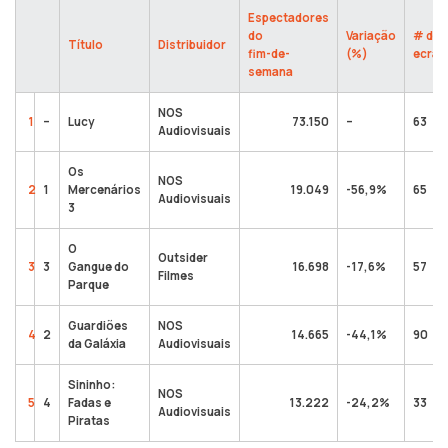
Espectadores
do
Variação
# de
Título
Distribuidor
fim-de-
(%)
ecrãs
semana
NOS
1
–
Lucy
73.150
–
63
Audiovisuais
Os
NOS
2
1
Mercenários
19.049
-56,9%
65
Audiovisuais
3
O
Outsider
3
3
Gangue do
16.698
-17,6%
57
Filmes
Parque
Guardiões
NOS
4
2
14.665
-44,1%
90
da Galáxia
Audiovisuais
Sininho:
NOS
5
4
Fadas e
13.222
-24,2%
33
Audiovisuais
Piratas