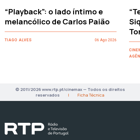
“Playback”: o lado íntimo e
“T
melancólico de Carlos Paião
Siq
To
TIAGO ALVES
06 Ago 2026
CINE
AGÊN
© 2011/2026 www.rtp.pt/cinemax — Todos os direitos
reservados
|
Ficha Técnica