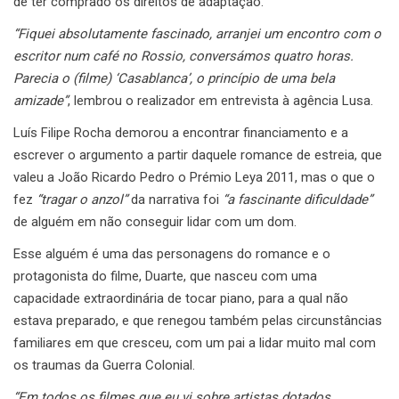
de ter comprado os direitos de adaptação.
“Fiquei absolutamente fascinado, arranjei um encontro com o
escritor num café no Rossio, conversámos quatro horas.
Parecia o (filme) ‘Casablanca’, o princípio de uma bela
amizade”
, lembrou o realizador em entrevista à agência Lusa.
Luís Filipe Rocha demorou a encontrar financiamento e a
escrever o argumento a partir daquele romance de estreia, que
valeu a João Ricardo Pedro o Prémio Leya 2011, mas o que o
fez
“tragar o anzol”
da narrativa foi
“a fascinante dificuldade”
de alguém em não conseguir lidar com um dom.
Esse alguém é uma das personagens do romance e o
protagonista do filme, Duarte, que nasceu com uma
capacidade extraordinária de tocar piano, para a qual não
estava preparado, e que renegou também pelas circunstâncias
familiares em que cresceu, com um pai a lidar muito mal com
os traumas da Guerra Colonial.
“Em todos os filmes que eu vi sobre artistas dotados,