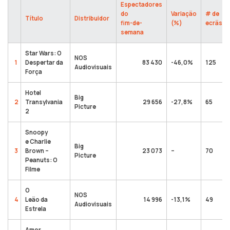
Espectadores
do
Variação
# de
Título
Distribuidor
fim-de-
(%)
ecrãs
semana
Star Wars: O
NOS
1
Despertar da
83 430
-46,0%
125
Audiovisuais
Força
Hotel
Big
2
Transylvania
29 656
-27,8%
65
Picture
2
Snoopy
e Charlie
Big
3
Brown –
23 073
–
70
Picture
Peanuts: O
Filme
O
NOS
4
Leão da
14 996
-13,1%
49
Audiovisuais
Estrela
Amor