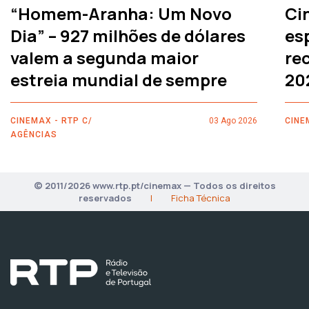
“Homem-Aranha: Um Novo
Ci
Dia” – 927 milhões de dólares
es
valem a segunda maior
rec
estreia mundial de sempre
20
CINEMAX - RTP C/
03 Ago 2026
CINE
AGÊNCIAS
© 2011/2026 www.rtp.pt/cinemax — Todos os direitos
reservados
|
Ficha Técnica