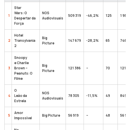
Star
Wars: O
NOS
1
509 319
-46,2%
125
1 981 
Despertar da
Audiovisuais
Força
Hotel
Big
2
Transylvania
147 679
-28,2%
65
746 8
Picture
2
Snoopy
e Charlie
Big
3
Brown –
121 386
–
70
121 3
Picture
Peanuts: O
Filme
O
NOS
4
Leão da
78 305
-11,5%
49
849 6
Audiovisuais
Estrela
Amor
5
Big Picture
56 919
–
48
56 91
Impossível
No