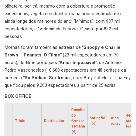
bilheteira, por cá, mesmo com a cobertura e promoção
excecionais, vegeta num banho-maria pouco estimulante e
ainda longe dos melhores do ano: "Mínimos", com 937 mil
espectadores; e "Velocidade Furiosa 7", visto por 832 mil
pessoas.
Mornas foram também as estreias de
"Snoopy e Charlie
Brown – Peanuts: O Filme"
(23 mil espectadores em 70
ecrãs), do filme português
"Amor Impossível"
, de António-
Pedro Vasconcelos (10.600 espectadores em 48 ecrãs) e da
comédia
"Só Podiam Ser Irmãs"
, com Amy Poheler e Tina Fey
que ficou pelos 9.200 espectadores a partir de 25 ecrãs.
BOX OFFICE
Receita
do
Recei
Variação
# de
Título
Distribuidor
fim-de-
Acum
(%)
ecrãs
semana
(€)
(€)