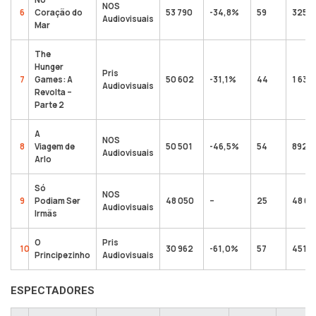
NOS
6
Coração do
53 790
-34,8%
59
325 0
Audiovisuais
Mar
The
Hunger
Pris
7
Games: A
50 602
-31,1%
44
1 630
Audiovisuais
Revolta –
Parte 2
A
NOS
8
Viagem de
50 501
-46,5%
54
892 8
Audiovisuais
Arlo
Só
NOS
9
Podiam Ser
48 050
–
25
48 05
Audiovisuais
Irmãs
O
Pris
10
30 962
-61,0%
57
451 6
Principezinho
Audiovisuais
ESPECTADORES