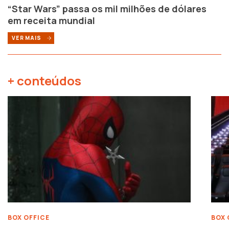
“Star Wars” passa os mil milhões de dólares
em receita mundial
VER MAIS
+ conteúdos
BOX OFFICE
BOX 