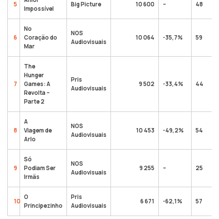
5
Big Picture
10 600
–
48
Impossível
No
NOS
6
Coração do
10 064
-35,7%
59
Audiovisuais
Mar
The
Hunger
Pris
7
Games: A
9 502
-33,4%
44
Audiovisuais
Revolta –
Parte 2
A
NOS
8
Viagem de
10 453
-49,2%
54
Audiovisuais
Arlo
Só
NOS
9
Podiam Ser
9 255
–
25
Audiovisuais
Irmãs
O
Pris
10
6 671
-62,1%
57
Principezinho
Audiovisuais