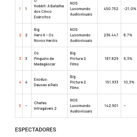
O
NOS
Hobbit: A Batalha
1
1
Lusomundo
450.752
-21,0%
dos Cinco
Audiovisuais
Exércitos
Big
NOS
2
2
Hero 6 – Os
Lusomundo
236.447
8,7%
Novos Heróis
Audiovisuais
Os
Big
3
3
Pinguins de
Picture 2
187.829
9,3%
Madagáscar
Films
Big
Exodus:
4
4
Picture 2
151.933
10,3%
Deuses e Reis
Films
NOS
Chefes
5
–
Lusomundo
142.901
–
Intragáveis 2
Audiovisuais
ESPECTADORES