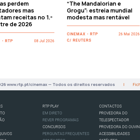
as perdem
“The Mandalorian e
tadores mas
Grogu”: estreia mundial
am receitas no 1.º
modesta mas rentável
tre de 2026
CINEMAX - RTP
26 Mai 2026
C/ REUTERS
 - RTP
08 Jul 2026
026 www.rtp.pt/cinemax — Todos os direitos reservados
|
Fic
AS
RTP PLAY
CONTACTOS
RTO
EM DIRETO
PROVEDORA DO
SÃO
REVER PROGRAMAS
TELESPECTADOR
CONCURSOS
PROVEDORA DO OUVIN
QUIVOS
PERGUNTAS FREQUENTES
ACESSIBILIDADES