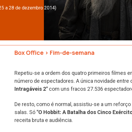
(25 a 28 de dezembro 2014)
Box Office
>
Fim-de-semana
Repetiu-se a ordem dos quatro primeiros filmes e
número de espectadores. A única novidade entre o
Intragáveis 2"
com uns fracos 27.536 espectador
De resto, como é normal, assistiu-se a um reforç
salas. Só
"O Hobbit: A Batalha dos Cinco Exércit
receita bruta e audiência.