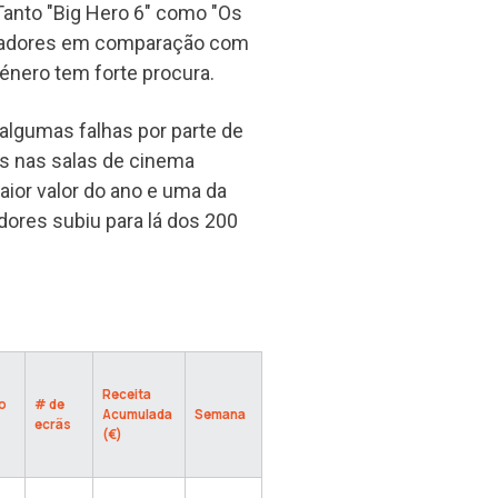
Tanto "Big Hero 6" como "Os
ctadores em comparação com
énero tem forte procura.
algumas falhas por parte de
as nas salas de cinema
ior valor do ano e uma da
ores subiu para lá dos 200
Receita
o
# de
Acumulada
Semana
ecrãs
(€)