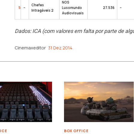
NOS
Chefes
5
–
Lusomundo
27.536
–
Intragáveis 2
Audiovisuais
Dados: ICA (com valores em falta por parte de alg
Cinemaxeditor
31 Dez 2014
ICE
BOX OFFICE