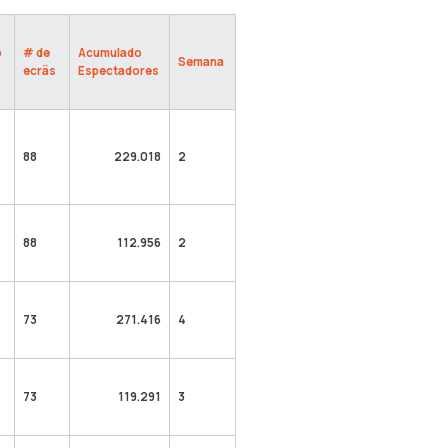
o
# de
Acumulado
Semana
ecrãs
Espectadores
88
229.018
2
88
112.956
2
73
271.416
4
73
119.291
3