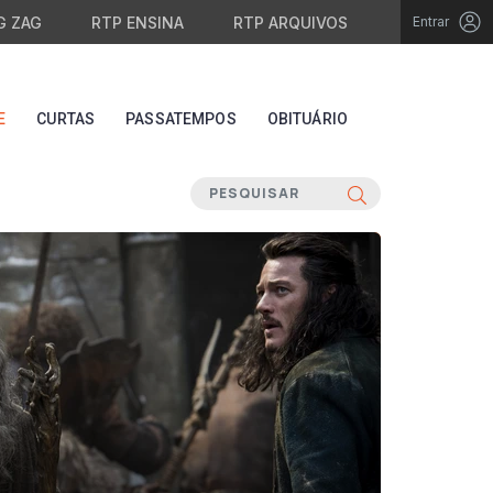
G ZAG
RTP ENSINA
RTP ARQUIVOS
Entrar
E
CURTAS
PASSATEMPOS
OBITUÁRIO