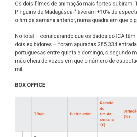
Os dois filmes de animação mais fortes subiram. 
Pinguins de Madagáscar" tiveram +10% de espe
o fim de semana anterior, numa quadra em que o g
No total – considerando que os dados do ICA têm 
dois exibidores – foram apuradas 285.334 entrad
portuguesas entre quinta e domingo, o segundo ma
mão cheia de vezes em que o número de espectad
mil.
BOX OFFICE
Receita
do
Variaçã
Título
Distribuidor
fim-de-
(%)
semana
(€)