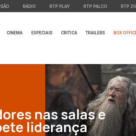
ISÃO
RÁDIO
RTP PLAY
RTP PALCO
RTP ZI
CINEMA
ESPECIAIS
CRITICA
TRAILERS
BOX OFFIC
ores nas salas e
pete liderança