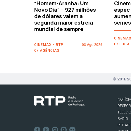
“Homem-Aranha: Um
Cinem
Novo Dia” – 927 milhões
espec
de dólares valem a
aument
segunda maior estreia
semes
mundial de sempre
CINEMAX
C/ LUSA
CINEMAX - RTP
03 Ago 2026
C/ AGÊNCIAS
© 2011/2
NOTÍCI
DESPO
TELEVI
RÁDIO
RTP AR