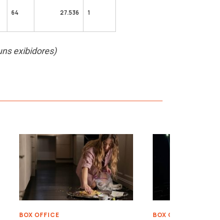
64
27.536
1
uns exibidores)
›
BOX OFFICE
BOX OFFICE