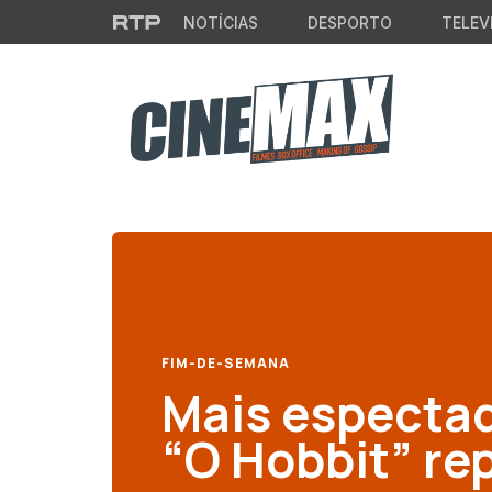
Saltar para o conteúdo principal
NOTÍCIAS
DESPORTO
TELEV
FIM-DE-SEMANA
Mais espectad
“O Hobbit” re