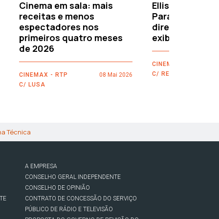
Cinema em sala: mais
Ellison leva o c
receitas e menos
Paramount–War
espectadores nos
directamente 
primeiros quatro meses
exibidores
de 2026
CINEMAX - RTP
C/ REUTERS
CINEMAX - RTP
08 Mai 2026
C/ LUSA
ha Técnica
A EMPRESA
CONSELHO GERAL INDEPENDENTE
CONSELHO DE OPINIÃO
TE
CONTRATO DE CONCESSÃO DO SERVIÇO
PÚBLICO DE RÁDIO E TELEVISÃO