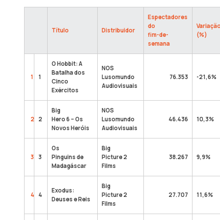
Espectadores
do
Variaçã
Título
Distribuidor
fim-de-
(%)
semana
O Hobbit: A
NOS
Batalha dos
1
1
Lusomundo
76.353
-21,6%
Cinco
Audiovisuais
Exércitos
Big
NOS
2
2
Hero 6 – Os
Lusomundo
46.436
10,3%
Novos Heróis
Audiovisuais
Os
Big
3
3
Pinguins de
Picture 2
38.267
9,9%
Madagáscar
Films
Big
Exodus:
4
4
Picture 2
27.707
11,6%
Deuses e Reis
Films