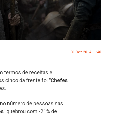
31 Dez 2014 11:40
m termos de receitas e
s cinco da frente foi
"Chefes
es.
o no número de pessoas nas
os"
quebrou com -21% de