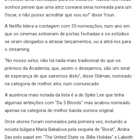
sonhos pensei que uma atriz coreana seria nomeada para um
Oscar, e não posso acreditar que sou eu!" disse Youn.
A Netflix lidera a contagem com 35 nomeações, num ano em
que os cinemas estiveram de portas fechadas e os estúdios
se viram obrigados a atrasar lançamentos, ou a atirá-los para
o streaming.
"No nosso setor, não há nada mais tradicional do que os
prémios da Academia, que, assim o desejamos, são um sinal
de esperança de que sairemos disto", disse Oldman, nomeado
na categoria de melhor ator, num comunicado.
A ausência mais notada da lista é a de Spike Lee que tinha
algumas ambições com "Da 5 Bloods" mas acabou nomeado
apenas na categoria de melhor banda sonora original.
Onze atores foram nomeados pela primeira vez, incluindo a
novata búlgara Maria Bakalova pela sequela de "Borat", Andra
Day pelo papel em "The United State vs. Billie Holiday" e Lakeith