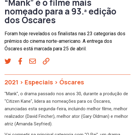
“Mank” é o filme mais
nomeado para a 93.ª edição
dos Óscares
Foram hoje revelados os finalistas nas 23 categorias dos
prémios do cinema norte-americano. A entrega dos
Óscares está marcada para 25 de abril.
2021
>
Especiais
>
Óscares
"Mank", o drama passado nos anos 30, durante a produção de
"Citizen Kane", lidera as nomeações para os Óscares,
anunciadas esta segunda-feira, incluindo melhor filme, melhor
realizador (David Fincher), melhor ator (Gary Oldman) e melhor
atriz (Amanda Seyfried).
Vai competir na principal categoria com "O Pai", um drama