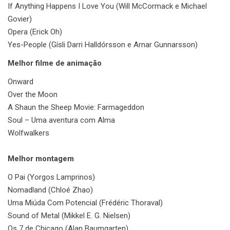
If Anything Happens I Love You (Will McCormack e Michael
Govier)
Opera (Erick Oh)
Yes-People (Gísli Darri Halldórsson e Arnar Gunnarsson)
Melhor filme de animação
Onward
Over the Moon
A Shaun the Sheep Movie: Farmageddon
Soul – Uma aventura com Alma
Wolfwalkers
Melhor montagem
O Pai (Yorgos Lamprinos)
Nomadland (Chloé Zhao)
Uma Miúda Com Potencial (Frédéric Thoraval)
Sound of Metal (Mikkel E. G. Nielsen)
Os 7 de Chicago (Alan Baumgarten)