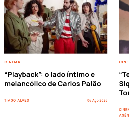
CINEMA
CIN
“Playback”: o lado íntimo e
“T
melancólico de Carlos Paião
Siq
To
TIAGO ALVES
06 Ago 2026
CINE
AGÊN