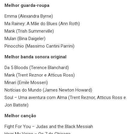
Melhor guarda-roupa
Emma (Alexandra Byrne)
Ma Rainey: A Mãe do Blues (Ann Roth)
Mank (Trish Summerville)
Mulan (Bina Daigeler)
Pinocchio (Massimo Cantini Parrini)
Melhor banda sonora original
Da 5 Bloods (Terence Blanchard)
Mank (Trent Reznor e Atticus Ross)
Minari (Emile Mosseri)
Notícias do Mundo (James Newton Howard)
Soul – Uma aventura com Alma (Trent Reznor, Atticus Ross e
Jon Batiste)
Melhor canção
Fight For You – Judas and the Black Messiah
Hear My Voice – Os 7 de Chicago