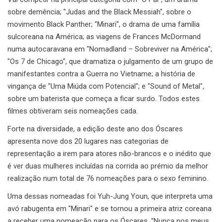
sobre demência; "Judas and the Black Messiah", sobre o
movimento Black Panther; "Minari", o drama de uma família
sulcoreana na América; as viagens de Frances McDormand
numa autocaravana em "Nomadland – Sobreviver na América";
"Os 7 de Chicago", que dramatiza o julgamento de um grupo de
manifestantes contra a Guerra no Vietname; a história de
vingança de "Uma Miúda com Potencial"; e "Sound of Metal",
sobre um baterista que começa a ficar surdo. Todos estes
filmes obtiveram seis nomeações cada.
Forte na diversidade, a edição deste ano dos Óscares
apresenta nove dos 20 lugares nas categorias de
representação a irem para atores não-brancos e o inédito que
é ver duas mulheres incluídas na corrida ao prémio da melhor
realização num total de 76 nomeações para o sexo feminino.
Uma dessas nomeadas foi Yuh-Jung Youn, que interpreta uma
avó rabugenta em "Minari" e se tornou a primeira atriz coreana
a receber uma nomeação para os Óscares. "Nunca nos meus