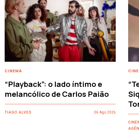
CINEMA
CIN
“Playback”: o lado íntimo e
“T
melancólico de Carlos Paião
Siq
To
TIAGO ALVES
06 Ago 2026
CINE
AGÊN