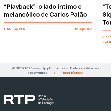
“Playback”: o lado íntimo e
“T
melancólico de Carlos Paião
Siq
To
TIAGO ALVES
06 Ago 2026
CINE
AGÊN
© 2011/2026 www.rtp.pt/cinemax — Todos os direitos
reservados
|
Ficha Técnica