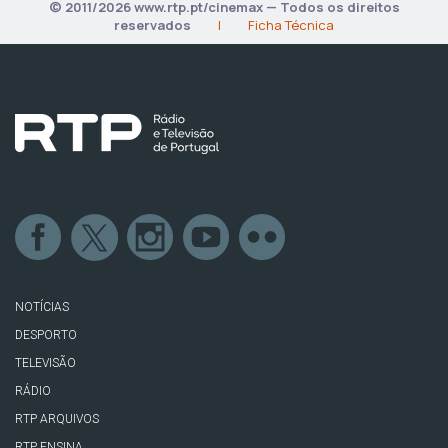
© 2011/2026 www.rtp.pt/cinemax — Todos os direitos
reservados
|
Ficha Técnica
NOTÍCIAS
DESPORTO
TELEVISÃO
RÁDIO
RTP ARQUIVOS
RTP ENSINA