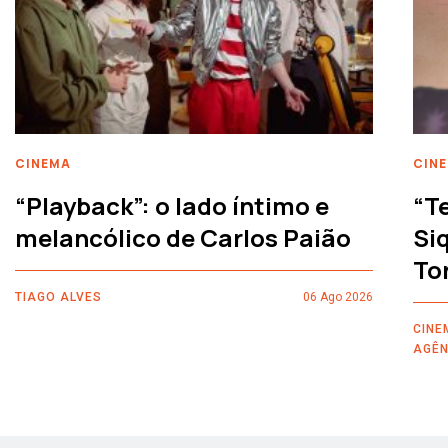
CINEMA
CIN
“Playback”: o lado íntimo e
“T
melancólico de Carlos Paião
Siq
To
TIAGO ALVES
06 Ago 2026
CINE
AGÊN