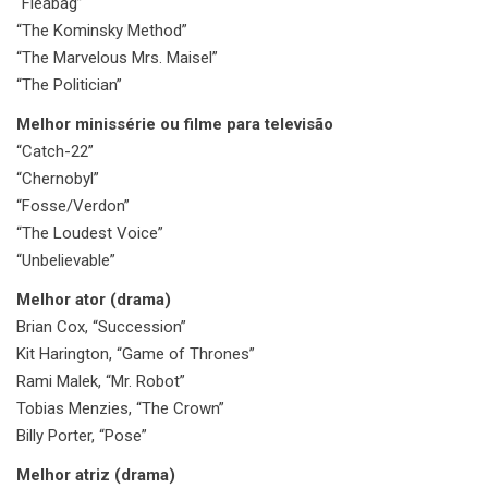
“Fleabag”
“The Kominsky Method”
“The Marvelous Mrs. Maisel”
“The Politician”
Melhor minissérie ou filme para televisão
“Catch-22”
“Chernobyl”
“Fosse/Verdon”
“The Loudest Voice”
“Unbelievable”
Melhor ator (drama)
Brian Cox, “Succession”
Kit Harington, “Game of Thrones”
Rami Malek, “Mr. Robot”
Tobias Menzies, “The Crown”
Billy Porter, “Pose”
Melhor atriz (drama)