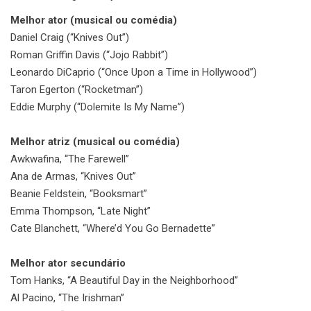
Melhor ator (musical ou comédia)
Daniel Craig (“Knives Out”)
Roman Griffin Davis (“Jojo Rabbit”)
Leonardo DiCaprio (“Once Upon a Time in Hollywood”)
Taron Egerton (“Rocketman”)
Eddie Murphy (“Dolemite Is My Name”)
Melhor atriz (musical ou comédia)
Awkwafina, “The Farewell”
Ana de Armas, “Knives Out”
Beanie Feldstein, “Booksmart”
Emma Thompson, “Late Night”
Cate Blanchett, “Where’d You Go Bernadette”
Melhor ator secundário
Tom Hanks, “A Beautiful Day in the Neighborhood”
Al Pacino, “The Irishman”