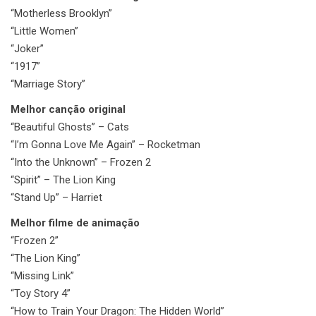
“Motherless Brooklyn”
“Little Women”
“Joker”
“1917”
“Marriage Story”
Melhor canção original
“Beautiful Ghosts” – Cats
“I’m Gonna Love Me Again” – Rocketman
“Into the Unknown” – Frozen 2
“Spirit” – The Lion King
“Stand Up” – Harriet
Melhor filme de animação
“Frozen 2”
“The Lion King”
“Missing Link”
“Toy Story 4”
“How to Train Your Dragon: The Hidden World”