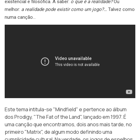
existencial e filosófica. A saber:
o que é a realidade?
Ou
melhor:
a realidade pode existir como um jogo?…
Talvez como
numa canção…
Este tema intitula-se "Mindfield" e pertence ao álbum
dos Prodigy, "The Fat of the Land", lançado em 1997. É
uma canção que encontramos, dois anos mais tarde, no
primeiro "Matrix", de algum modo definindo uma
cumplicidade cultural. Na verdade, os jogos de espelhos,