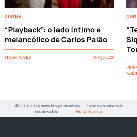
CINEMA
CIN
“Playback”: o lado íntimo e
“T
melancólico de Carlos Paião
Siq
To
TIAGO ALVES
06 Ago 2026
CINE
AGÊN
© 2011/2026 www.rtp.pt/cinemax — Todos os direitos
reservados
|
Ficha Técnica