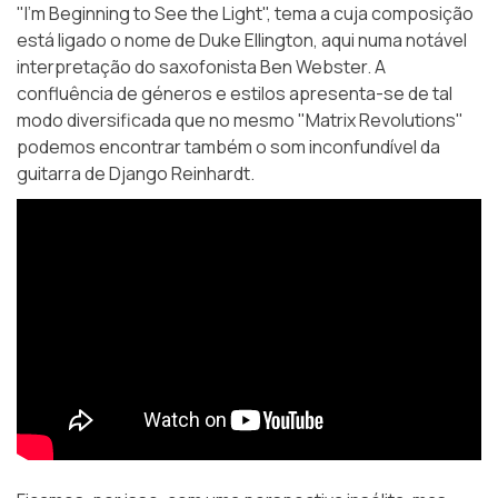
"I’m Beginning to See the Light", tema a cuja composição
está ligado o nome de Duke Ellington, aqui numa notável
interpretação do saxofonista Ben Webster. A
confluência de géneros e estilos apresenta-se de tal
modo diversificada que no mesmo "Matrix Revolutions"
podemos encontrar também o som inconfundível da
guitarra de Django Reinhardt.