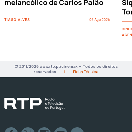
melancólico de Carlos Paião
Siq
To
TIAGO ALVES
06 Ago 2026
CINE
AGÊN
© 2011/2026 www.rtp.pt/cinemax — Todos os direitos
reservados
|
Ficha Técnica