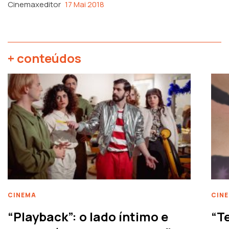
Cinemaxeditor
17 Mai 2018
+ conteúdos
CINEMA
CIN
“Playback”: o lado íntimo e
“T