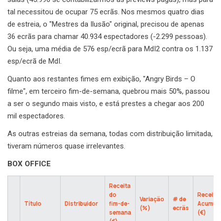
tal necessitou de ocupar 75 ecrãs. Nos mesmos quatro dias
de estreia, o "Mestres da Ilusão" original, precisou de apenas
36 ecrãs para chamar 40.934 espectadores (-2.299 pessoas).
Ou seja, uma média de 576 esp/ecrã para MdI2 contra os 1.137
esp/ecrã de MdI.
Quanto aos restantes fimes em exibição, "Angry Birds – O
filme", em terceiro fim-de-semana, quebrou mais 50%, passou
a ser o segundo mais visto, e está prestes a chegar aos 200
mil espectadores.
As outras estreias da semana, todas com distribuição limitada,
tiveram números quase irrelevantes.
BOX OFFICE
Receita
do
Receita
Variação
# de
Título
Distribuidor
fim-de-
Acumul
(%)
ecrãs
semana
(€)