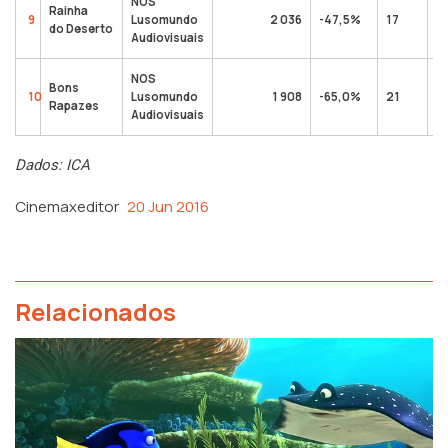
NOS
Rainha
9
Lusomundo
2 036
-47,5%
17
do Deserto
Audiovisuais
NOS
Bons
10
Lusomundo
1 908
-65,0%
21
Rapazes
Audiovisuais
Dados: ICA
Cinemaxeditor
20 Jun 2016
Relacionados