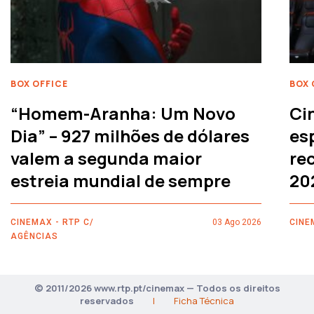
BOX OFFICE
BOX 
“Homem-Aranha: Um Novo
Ci
Dia” – 927 milhões de dólares
es
valem a segunda maior
rec
estreia mundial de sempre
20
CINEMAX - RTP C/
03 Ago 2026
CINE
AGÊNCIAS
© 2011/2026 www.rtp.pt/cinemax — Todos os direitos
reservados
|
Ficha Técnica