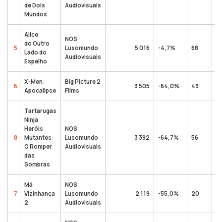
de Dois
Audiovisuais
Mundos
Alice
NOS
do Outro
5
Lusomundo
5 016
-4,7%
68
Lado do
Audiovisuais
Espelho
X-Men:
Big Picture 2
6
3 505
-64,0%
49
Apocalipse
Films
Tartarugas
Ninja
Heróis
NOS
8
Mutantes:
Lusomundo
3 392
-64,7%
56
O Romper
Audiovisuais
das
Sombras
Má
NOS
7
Vizinhança
Lusomundo
2 119
-55,0%
20
2
Audiovisuais