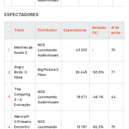
Audiovisuais
ESPECTADORES
Variação
# de
To
Título
Distribuidor
Espectadores
(%)
ecrãs
e
NOS
Mestres da
1
Lusomundo
43 233
–
75
Ilusão 2
Audiovisuais
Angry
Big Picture 2
2
Birds: O
26 448
-50,8%
77
Films
Filme
The
NOS
Conjuring
3
Lusomundo
18 071
-46,1%
44
2 – A
Audiovisuais
Evocação
Warcraft:
O Primeiro
NOS
4
Encontro
Lusomundo
15 787
-65,3%
75