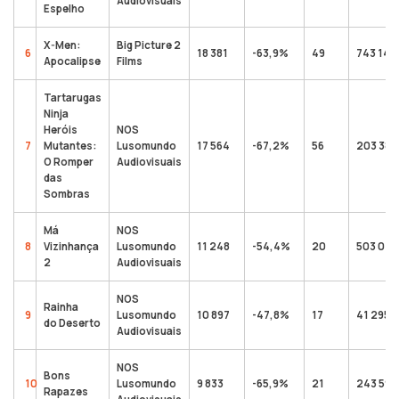
Audiovisuais
Espelho
X-Men:
Big Picture 2
6
18 381
-63,9%
49
743 149
Apocalipse
Films
Tartarugas
Ninja
Heróis
NOS
7
Mutantes:
Lusomundo
17 564
-67,2%
56
203 388
O Romper
Audiovisuais
das
Sombras
Má
NOS
8
Vizinhança
Lusomundo
11 248
-54,4%
20
503 028
2
Audiovisuais
NOS
Rainha
9
Lusomundo
10 897
-47,8%
17
41 295
do Deserto
Audiovisuais
NOS
Bons
10
Lusomundo
9 833
-65,9%
21
243 593
Rapazes