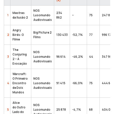
(€)
NOS
Mestres
234
1
Lusomundo
–
75
247 843
da Ilusão 2
862
Audiovisuais
Angry
Big Picture 2
2
Birds: O
130 433
-52,7%
77
996 175
Films
Filme
The
NOS
Conjuring
3
Lusomundo
96 614
-46,2%
44
347 988
2 – A
Audiovisuais
Evocação
Warcraft:
O Primeiro
NOS
4
Encontro
Lusomundo
91 415
-66,0%
75
444 633
de Dois
Audiovisuais
Mundos
Alice
NOS
do Outro
5
Lusomundo
25 878
-4,7%
68
404 04
Lado do