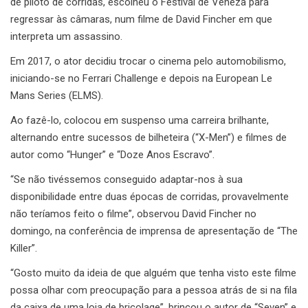
de piloto de corridas, escolheu o Festival de Veneza para
regressar às câmaras, num filme de David Fincher em que
interpreta um assassino.
Em 2017, o ator decidiu trocar o cinema pelo automobilismo,
iniciando-se no Ferrari Challenge e depois na European Le
Mans Series (ELMS).
Ao fazê-lo, colocou em suspenso uma carreira brilhante,
alternando entre sucessos de bilheteira (“X-Men”) e filmes de
autor como “Hunger” e “Doze Anos Escravo”.
“Se não tivéssemos conseguido adaptar-nos à sua
disponibilidade entre duas épocas de corridas, provavelmente
não teríamos feito o filme”, observou David Fincher no
domingo, na conferência de imprensa de apresentação de “The
Killer”.
“Gosto muito da ideia de que alguém que tenha visto este filme
possa olhar com preocupação para a pessoa atrás de si na fila
da caixa de uma loja de bricolage”, brincou o autor de “Seven” e