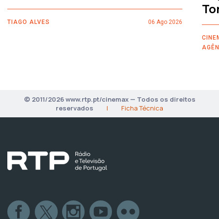
To
TIAGO ALVES
06 Ago 2026
CINE
AGÊN
© 2011/2026 www.rtp.pt/cinemax — Todos os direitos
reservados
|
Ficha Técnica