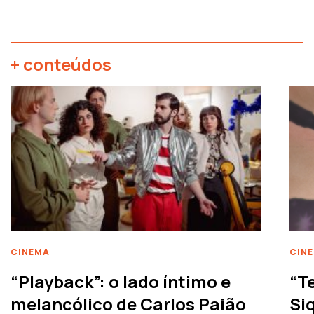
+ conteúdos
CINEMA
CIN
“Playback”: o lado íntimo e
“T
melancólico de Carlos Paião
Siq