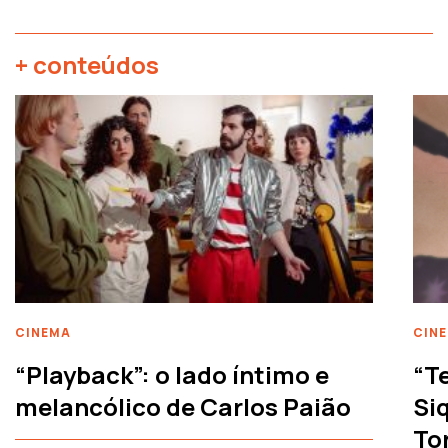
+ conteúdos
CINEMA
CIN
“Playback”: o lado íntimo e
“T
melancólico de Carlos Paião
Siq
To