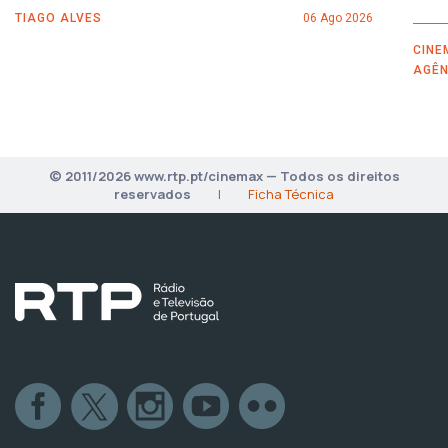
TIAGO ALVES
06 Ago 2026
CINE
AGÊN
© 2011/2026 www.rtp.pt/cinemax — Todos os direitos
reservados
|
Ficha Técnica