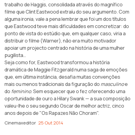
trabalho de Haggis, consolidada através do magnífico
filme que Clint Eastwood extraíu do seu argumento. Com
alguma ironia, vale a pena lembrar que foi um dos títulos
que Eastwood teve mais dificuldades em concretizar: do
ponto de vista do estúdio que, em qualquer caso, viria a
distribuir o filme (Warner), não era muito motivador
apoiar um projecto centrado na história de uma mulher
pugilista…
Seja como for, Eastwood transformou a história
dramática de Maggie Fitzgerald numa saga de emoções
que, em última instância, desafia muitas convenções
mais ou menos tradicionais da figuração do
masculino
e
do
feminino
. Sem esquecer que o fez oferecendo uma
oportunidade de ouro a Hilary Swank — a sua composição
valeu-lhe o seu segundo Oscar de melhor actriz, cinco
anos depois de "Os Rapazes Não Choram".
Cinemaxeditor
25 Out 2014