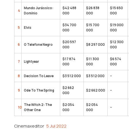
Mundo Jurássico:
$42 488
$26 838
$15 650
4
Domínio
000
000
000
$34 700
$15 700
$19 000
5
Elvis
000
000
000
$20 597
$12 300
6
O Telefone Negro
$8 297 000
000
000
$17 874
$11 300
$6 574
7
Lightyear
000
000
000
8
Decision To Leave
$3 512 000
$3 512 000
–
$2 662
9
Ode To The Spring
$2 662 000
–
000
The Witch 2: The
$2 054
$2 054
10
–
Other One
000
000
Cinemaxeditor
5 Jul 2022