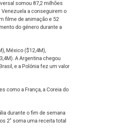
niversal somou 87,2 milhões
l e Venezuela a conseguirem o
m filme de animação e 52
mento do género durante a
M), México ($12,4M),
3,4M). A Argentina chegou
sil, e a Polónia fez um valor
es como a França, a Coreia do
lia durante o fim de semana
mos 2" soma uma receita total