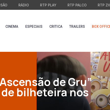
ISÃO
RÁDIO
RTP PLAY
RTP PALCO
RTP ZI
CINEMA
ESPECIAIS
CRITICA
TRAILERS
BOX OFFIC
 Ascensão de Gru”
de bilheteira nos