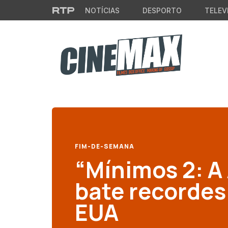
Saltar para o conteúdo principal
NOTÍCIAS
DESPORTO
TELEV
FIM-DE-SEMANA
“Mínimos 2: A
bate recordes 
EUA