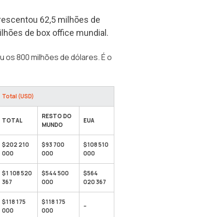
crescentou 62,5 milhões de
ilhões de box office mundial.
 os 800 milhões de dólares. É o
Total (USD)
RESTO DO
TOTAL
EUA
MUNDO
$202 210
$93 700
$108 510
000
000
000
$1 108 520
$544 500
$564
367
000
020 367
$118 175
$118 175
–
000
000