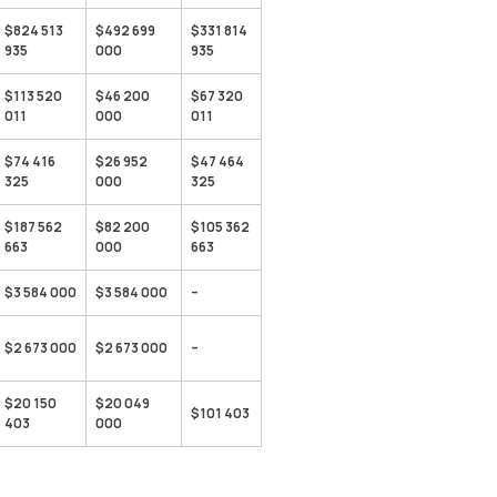
$824 513
$492 699
$331 814
935
000
935
$113 520
$46 200
$67 320
011
000
011
$74 416
$26 952
$47 464
325
000
325
$187 562
$82 200
$105 362
663
000
663
$3 584 000
$3 584 000
–
$2 673 000
$2 673 000
–
$20 150
$20 049
$101 403
403
000