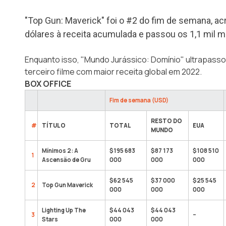
"Top Gun: Maverick" foi o #2 do fim de semana, a
dólares à receita acumulada e passou os 1,1 mil m
Enquanto isso, "Mundo Jurássico: Domínio" ultrapassou
terceiro filme com maior receita global em 2022.
BOX OFFICE
Fim de semana (USD)
RESTO DO
#
TÍTULO
TOTAL
EUA
MUNDO
Mínimos 2: A
$195 683
$87 173
$108 510
1
Ascensão de Gru
000
000
000
$62 545
$37 000
$25 545
2
Top Gun Maverick
000
000
000
Lighting Up The
$44 043
$44 043
3
–
Stars
000
000