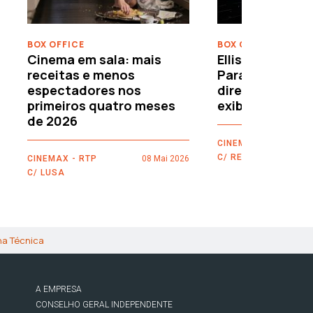
BOX OFFICE
BOX OFFICE
Cinema em sala: mais
Ellison leva o c
receitas e menos
Paramount–War
espectadores nos
directamente 
primeiros quatro meses
exibidores
de 2026
CINEMAX - RTP
C/ REUTERS
CINEMAX - RTP
08 Mai 2026
C/ LUSA
ha Técnica
A EMPRESA
CONSELHO GERAL INDEPENDENTE