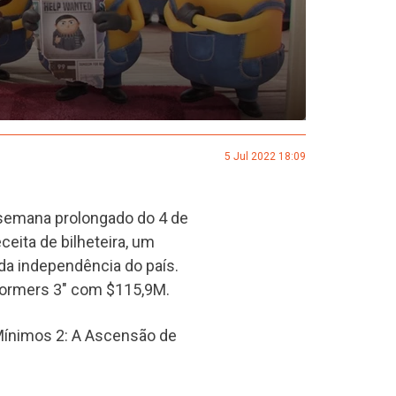
5 Jul 2022 18:09
 semana prolongado do 4 de
eita de bilheteira, um
 da independência do país.
formers 3" com $115,9M.
 "Mínimos 2: A Ascensão de