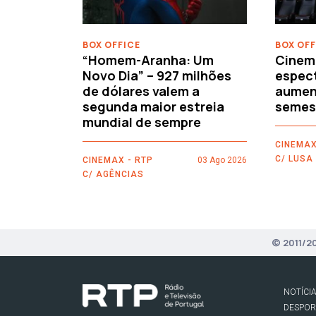
BOX OFFICE
BOX OFF
“Homem-Aranha: Um
Cinem
Novo Dia” – 927 milhões
espec
de dólares valem a
aument
segunda maior estreia
semes
mundial de sempre
CINEMAX
C/ LUSA
CINEMAX - RTP
03 Ago 2026
C/ AGÊNCIAS
© 2011/2
NOTÍCI
DESPO