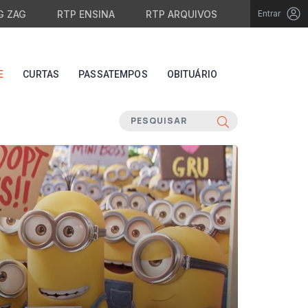
G ZAG
RTP ENSINA
RTP ARQUIVOS
Entrar
E
CURTAS
PASSATEMPOS
OBITUÁRIO