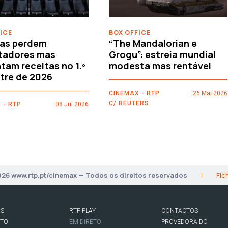
ICE
BOX OFFICE
as perdem
“The Mandalorian e
tadores mas
Grogu”: estreia mundial
am receitas no 1.º
modesta mas rentável
tre de 2026
CINEMAX - RTP
26 Mai 2026
C/ REUTERS
 - RTP
08 Jul 2026
026 www.rtp.pt/cinemax — Todos os direitos reservados
|
Fic
AS
RTP PLAY
CONTACTOS
RTO
EM DIRETO
PROVEDORA DO