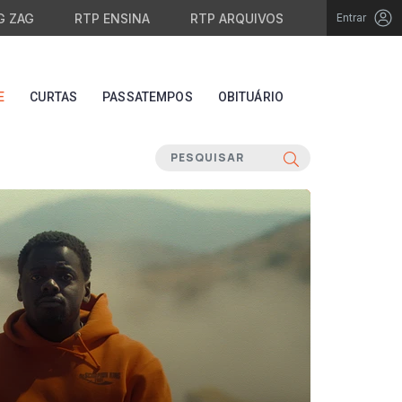
G ZAG
RTP ENSINA
RTP ARQUIVOS
Entrar
E
CURTAS
PASSATEMPOS
OBITUÁRIO