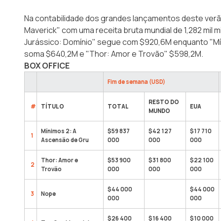
Na contabilidade dos grandes lançamentos deste ver
Maverick" com uma receita bruta mundial de 1,282 mil 
Jurássico: Domínio" segue com $920,6M enquanto "Mí
soma $640,2M e "Thor: Amor e Trovão" $598,2M.
BOX OFFICE
Fim de semana (USD)
RESTO DO
#
TÍTULO
TOTAL
EUA
MUNDO
Mínimos 2: A
$59 837
$42 127
$17 710
1
Ascensão de Gru
000
000
000
Thor: Amor e
$53 900
$31 800
$22 100
2
Trovão
000
000
000
$44 000
$44 000
3
Nope
000
000
$26 400
$16 400
$10 000