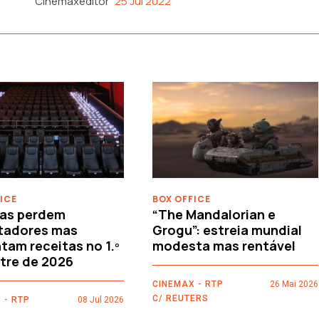
Cinemaxeditor
25 Jul 2022
ICE
BOX OFFICE
as perdem
“The Mandalorian e
tadores mas
Grogu”: estreia mundial
am receitas no 1.º
modesta mas rentável
tre de 2026
CINEMAX - RTP
26 Mai 2026
C/ REUTERS
 - RTP
08 Jul 2026