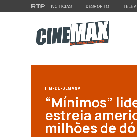
Saltar para o conteúdo principal
NOTÍCIAS
DESPORTO
TELEV
FIM-DE-SEMANA
“Mínimos” lid
estreia ameri
milhões de dó