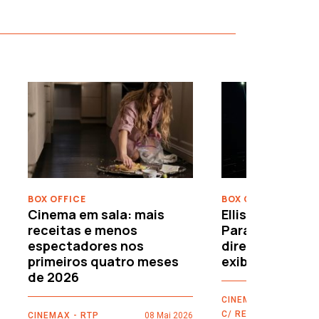
›
BOX OFFICE
BOX OFFICE
Cinema em sala: mais
Ellison leva o c
receitas e menos
Paramount–War
espectadores nos
directamente 
primeiros quatro meses
exibidores
de 2026
CINEMAX - RTP
C/ REUTERS
CINEMAX - RTP
08 Mai 2026