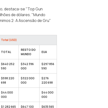
ão, destaca-se "Top Gun
milhões de dólares. "Mundo
nimos 2: A Ascensão de Gru"
Total (USD)
RESTO DO
TOTAL
EUA
MUNDO
$640 252
$342 396
$297 856
590
000
590
$598 220
$322 000
$276
698
000
220 698
$44 000
$44 000
000
000
$1 282 665
$647 100
$635 565