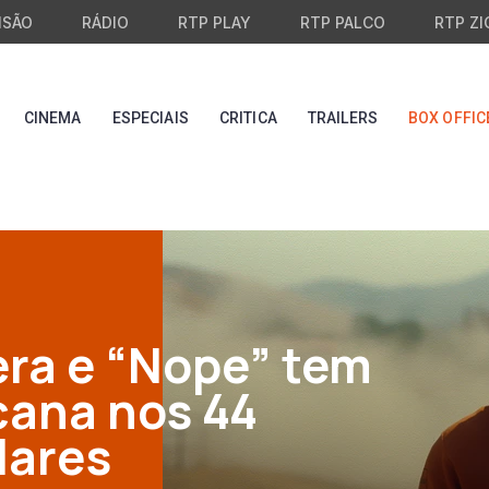
ISÃO
RÁDIO
RTP PLAY
RTP PALCO
RTP ZI
CINEMA
ESPECIAIS
CRITICA
TRAILERS
BOX OFFIC
era e “Nope” tem
cana nos 44
lares