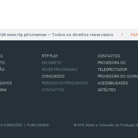
026 www.rtp.pt/cinemax — Todos os direitos reservados
|
Fic
AS
RTP PLAY
CONTACTOS
RTO
EM DIRETO
PROVEDORA DO
SÃO
REVER PROGRAMAS
TELESPECTADOR
CONCURSOS
PROVEDORA DO OUVIN
QUIVOS
PERGUNTAS FREQUENTES
ACESSIBILIDADES
SINA
CONTACTOS
SATÉLITES
 E CONDIÇÕES
PUBLICIDADE
© RTP, Rádio e Televisão de Portugal 2
|