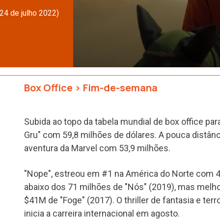
24 de julho 2022)
Box Office
>
Fim-de-semana
Subida ao topo da tabela mundial de box office pa
Gru" com 59,8 milhões de dólares. A pouca distânc
aventura da Marvel com 53,9 milhões.
"Nope", estreou em #1 na América do Norte com 4
abaixo dos 71 milhões de "Nós" (2019), mas melh
$41M de "Foge" (2017). O thriller de fantasia e ter
inicia a carreira internacional em agosto.