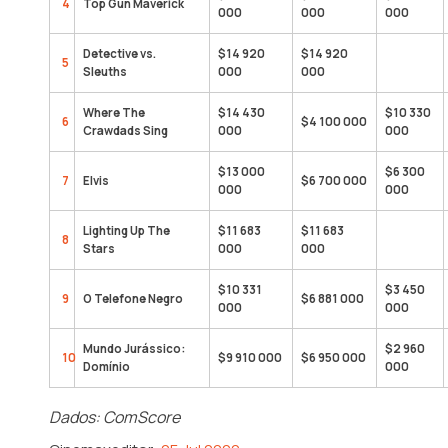
4
Top Gun Maverick
000
000
000
Detective vs.
$14 920
$14 920
5
Sleuths
000
000
Where The
$14 430
$10 330
6
$4 100 000
Crawdads Sing
000
000
$13 000
$6 300
7
Elvis
$6 700 000
000
000
Lighting Up The
$11 683
$11 683
8
Stars
000
000
$10 331
$3 450
9
O Telefone Negro
$6 881 000
000
000
Mundo Jurássico:
$2 960
10
$9 910 000
$6 950 000
Domínio
000
Dados: ComScore