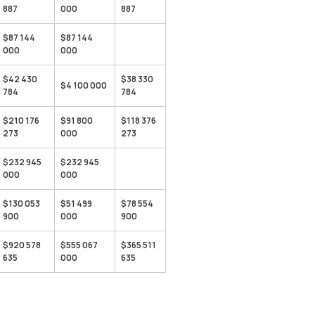
887
000
887
$87 144
$87 144
000
000
$42 430
$38 330
$4 100 000
784
784
$210 176
$91 800
$118 376
273
000
273
$232 945
$232 945
000
000
$130 053
$51 499
$78 554
900
000
900
$920 578
$555 067
$365 511
635
000
635