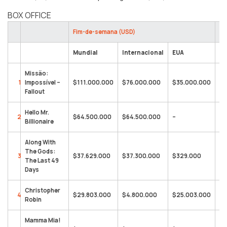
BOX OFFICE
Fim-de-semana (USD)
To
Mundial
Internacional
EUA
Mu
Missão:
1
Impossível –
$111.000.000
$76.000.000
$35.000.000
$3
Fallout
Hello Mr.
2
$64.500.000
$64.500.000
–
$2
Billionaire
Along With
The Gods:
3
$37.629.000
$37.300.000
$329.000
$3
The Last 49
Days
Christopher
4
$29.803.000
$4.800.000
$25.003.000
$2
Robin
Mamma Mia!