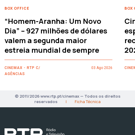
BOX OFFICE
BOX 
“Homem-Aranha: Um Novo
Ci
Dia” – 927 milhões de dólares
es
valem a segunda maior
rec
estreia mundial de sempre
20
CINEMAX - RTP C/
03 Ago 2026
CINE
AGÊNCIAS
© 2011/2026 www.rtp.pt/cinemax — Todos os direitos
reservados
|
Ficha Técnica