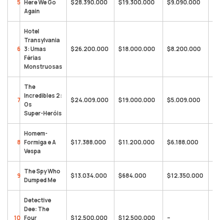
5
Here We Go
$28.390.000
$19.300.000
$9.090.000
$2
Again
Hotel
Transylvania
6
3: Umas
$26.200.000
$18.000.000
$8.200.000
$3
Férias
Monstruosas
The
Incredibles 2:
7
$24.009.000
$19.000.000
$5.009.000
$1
Os
Super-Heróis
Homem-
8
Formiga e A
$17.388.000
$11.200.000
$6.188.000
$4
Vespa
The Spy Who
9
$13.034.000
$684.000
$12.350.000
$1
Dumped Me
Detective
Dee: The
10
Four
$12.500.000
$12.500.000
–
$7