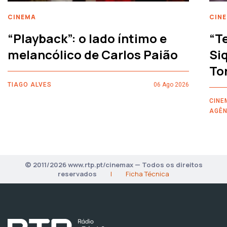
CINEMA
CIN
“Playback”: o lado íntimo e
“T
melancólico de Carlos Paião
Siq
To
TIAGO ALVES
06 Ago 2026
CINE
AGÊN
© 2011/2026 www.rtp.pt/cinemax — Todos os direitos
reservados
|
Ficha Técnica