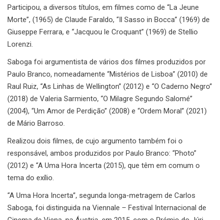
Participou, a diversos títulos, em filmes como de “La Jeune
Morte”, (1965) de Claude Faraldo, “Il Sasso in Bocca” (1969) de
Giuseppe Ferrara, e “Jacquou le Croquant” (1969) de Stellio
Lorenzi.
Saboga foi argumentista de vários dos filmes produzidos por
Paulo Branco, nomeadamente “Mistérios de Lisboa” (2010) de
Raul Ruiz, “As Linhas de Wellington” (2012) e “O Caderno Negro”
(2018) de Valeria Sarmiento, “O Milagre Segundo Salomé”
(2004), “Um Amor de Perdição” (2008) e “Ordem Moral” (2021)
de Mário Barroso.
Realizou dois filmes, de cujo argumento também foi o
responsável, ambos produzidos por Paulo Branco: “Photo”
(2012) e “A Uma Hora Incerta (2015), que têm em comum o
tema do exílio.
“A Uma Hora Incerta”, segunda longa-metragem de Carlos
Saboga, foi distinguida na Viennale – Festival Internacional de
Cinema de Viena, na Áustria, em 2015, com o Prémio do Júri.