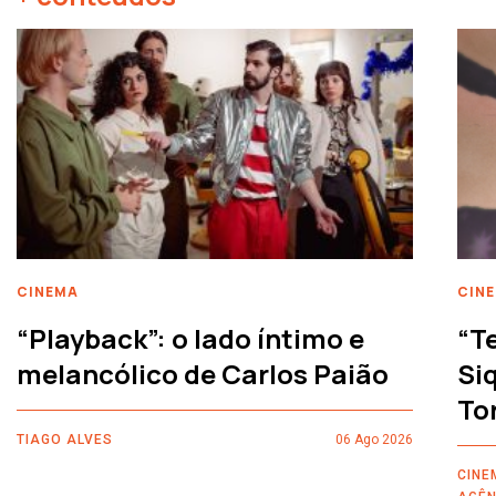
CINEMA
CIN
“Playback”: o lado íntimo e
“T
melancólico de Carlos Paião
Siq
To
TIAGO ALVES
06 Ago 2026
CINE