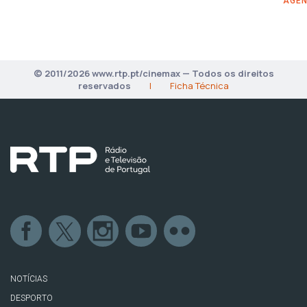
AGÊN
© 2011/2026 www.rtp.pt/cinemax — Todos os direitos
reservados
|
Ficha Técnica
NOTÍCIAS
DESPORTO