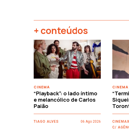
+ conteúdos
‹
CINEMA
CINEMA
“Playback”: o lado íntimo
“Termi
e melancólico de Carlos
Siquei
Paião
Toron
TIAGO ALVES
06 Ago 2026
CINEMAX
C/ AGÊN