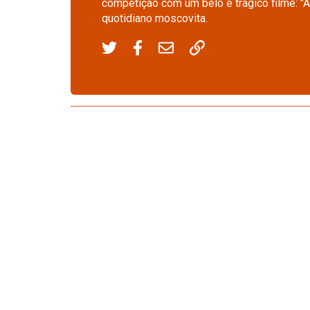
competição com um belo e trágico filme: "A
quotidiano moscovita.