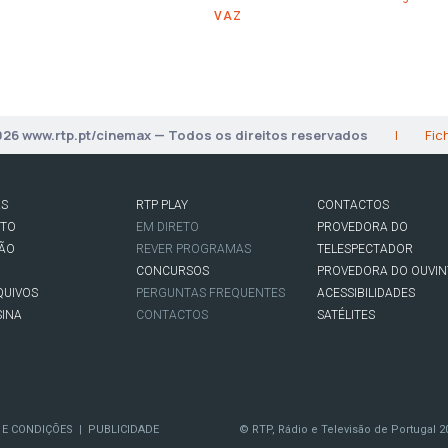
VAZ
026 www.rtp.pt/cinemax — Todos os direitos reservados
|
Fic
AS
RTP PLAY
CONTACTOS
RTO
EM DIRETO
PROVEDORA DO
SÃO
REVER PROGRAMAS
TELESPECTADOR
CONCURSOS
PROVEDORA DO OUVIN
QUIVOS
PERGUNTAS FREQUENTES
ACESSIBILIDADES
SINA
CONTACTOS
SATÉLITES
 E CONDIÇÕES
PUBLICIDADE
© RTP, Rádio e Televisão de Portugal 2
|