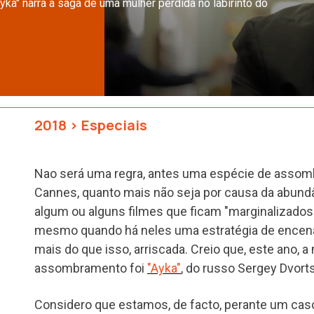
yka" narra a saga de uma mulher perdida no labirinto do
2018
>
Especiais
Nao será uma regra, antes uma espécie de asso
Cannes, quanto mais não seja por causa da abundâ
algum ou alguns filmes que ficam "marginalizados"
mesmo quando há neles uma estratégia de encena
mais do que isso, arriscada. Creio que, este ano, a
assombramento foi
"Ayka"
, do russo Sergey Dvort
Considero que estamos, de facto, perante um caso