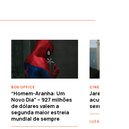
›
BOX OFFICE
CINEMA
“Homem-Aranha: Um
Jared Leto reje
Novo Dia” – 927 milhões
acusações de 
de dólares valem a
sexuais
segunda maior estreia
mundial de sempre
LUSA