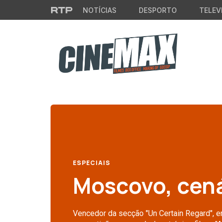
Saltar para o conteúdo principal
NOTÍCIAS
DESPORTO
TELEV
ESPECIAIS
Moscovo, cená
Vencedor da secção "Un Certain Regard", 