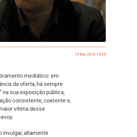
19 Mai 2018 14:59
mbramento mediático: em
ncia da oferta, há sempre
 na sua exposição pública,
ção consistente, coerente e,
 maior vítima desse
sevoy.
 invulgar, altamente